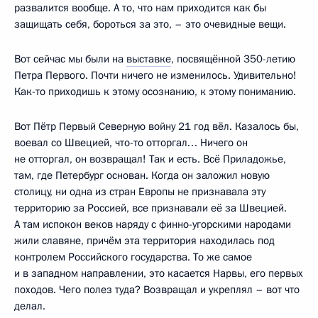
развалится вообще. А то, что нам приходится как бы
защищать себя, бороться за это, – это очевидные вещи.
Вот сейчас мы были на
выставке
, посвящённой 350-летию
Петра Первого. Почти ничего не изменилось. Удивительно!
Как-то приходишь к этому осознанию, к этому пониманию.
Вот Пётр Первый Северную войну 21 год вёл. Казалось бы,
воевал со Швецией, что-то отторгал… Ничего он
не отторгал, он возвращал! Так и есть. Всё Приладожье,
там, где Петербург основан. Когда он заложил новую
столицу, ни одна из стран Европы не признавала эту
территорию за Россией, все признавали её за Швецией.
А там испокон веков наряду с финно-угорскими народами
жили славяне, причём эта территория находилась под
контролем Российского государства. То же самое
и в западном направлении, это касается Нарвы, его первых
походов. Чего полез туда? Возвращал и укреплял – вот что
делал.