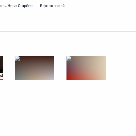
сть, Ново-Огарёво
5 фотографий
ом Ирана Сейедом
м «Росагролизинга» Павлом
3
росам
1
7м
ь, Ново-Огарёво