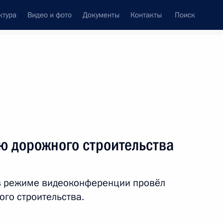
ктура
Видео и фото
Документы
Контакты
Поиск
венный Совет
Совет Безопасности
Комиссии и советы
леграммы
Сведения о Президенте
июнь, 2022
ть следующие материалы
ю дорожного строительства
ной премии 2021 года
4
 в режиме видеоконференции провёл
го строительства.