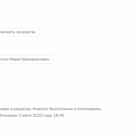
асность на дорогах
ам человека Татьяной
3
уллин Марат Шакирзянович
2
15м
ован в разделах:
Новости
,
Выступления и стенограммы
бликации:
2 июня 2022 года, 16:45
кого союза, Президентом
3