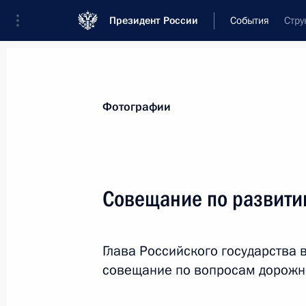
Президент России
События
Стру
Президент
Администрация
Государст
Новости
Стенограммы
Поездки
Те
Фотографии
Показа
Совещание по развити
Объявлены лауреаты Государствен
Глава Российского государства
9 июня 2022 года, 12:00
Москва
совещание по вопросам дорожно