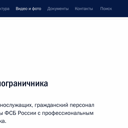
ктура
Видео и фото
Документы
Контакты
Поиск
си
ия, встречи
Встречи со СМИ
июнь, 2022
ть следующие материалы
пограничника
Совещание
ннослужащих, гражданский персонал
по экономическим вопросам
бы ФСБ России с профессиональным
ка.