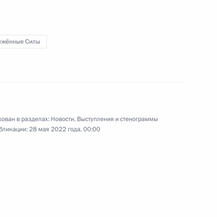
2 июня 2022 года
Аудио, 55 мин.
Глава Российского государства
в режиме видеоконференции
ужённые Силы
провёл совещание по вопросам
дорожного строительства.
ован в разделах:
Новости
,
Выступления и стенограммы
бликации:
28 мая 2022 года, 00:00
Обращение к участникам
фестиваля «Большая
перемена»