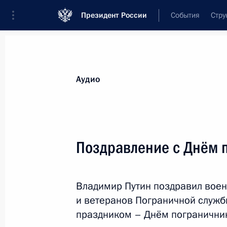
Президент России
События
Стру
Видеозаписи
Фотографии
Аудиозапи
Все материалы
Выступления
Совещан
Аудио
Показа
Поздравление с Днём 
Встреча с молодыми
Владимир Путин поздравил вое
предпринимателями,
и ветеранов Пограничной служ
инженерами и учёными
праздником – Днём погранични