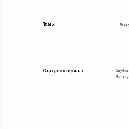
3 июня 2022 года
Аудио, 15 мин.
Темы
Воор
Статус материала
Опублик
Дата пу
Встреча с семьями,
награждёнными орденом
«Родительская слава»