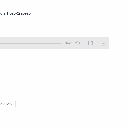
7 июня 2022 года
Аудио, 7 мин.
сть, Ново-Огарёво
Глава государства провёл
в режиме видеоконференции
очередное совещание
по экономическим вопросам.
00:00
Совещание по развитию
дорожного строительства
3.3 МБ