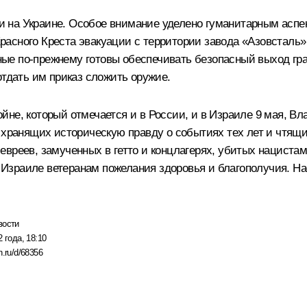
 на Украине. Особое внимание уделено гуманитарным аспе
расного Креста эвакуации с территории завода «Азовсталь
ые по-прежнему готовы обеспечивать безопасный выход гра
отдать им приказ сложить оружие.
йне, который отмечается и в России, и в Израиле 9 мая, В
 хранящих историческую правду о событиях тех лет и чтящи
вреев, замученных в гетто и концлагерях, убитых нацистам
Израиле ветеранам пожелания здоровья и благополучия. Н
вости
 года, 18:10
n.ru/d/68356