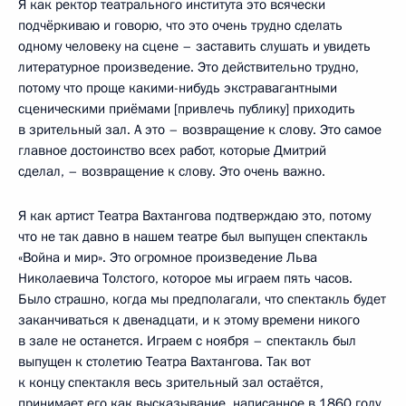
Я как ректор театрального института это всячески
подчёркиваю и говорю, что это очень трудно сделать
одному человеку на сцене – заставить слушать и увидеть
литературное произведение. Это действительно трудно,
потому что проще какими-нибудь экстравагантными
сценическими приёмами [привлечь публику] приходить
в зрительный зал. А это – возвращение к слову. Это самое
главное достоинство всех работ, которые Дмитрий
сделал, – возвращение к слову. Это очень важно.
Я как артист Театра Вахтангова подтверждаю это, потому
что не так давно в нашем театре был выпущен спектакль
«Война и мир». Это огромное произведение Льва
Николаевича Толстого, которое мы играем пять часов.
Было страшно, когда мы предполагали, что спектакль будет
заканчиваться к двенадцати, и к этому времени никого
в зале не останется. Играем с ноября – спектакль был
выпущен к столетию Театра Вахтангова. Так вот
к концу спектакля весь зрительный зал остаётся,
принимает его как высказывание, написанное в 1860 году