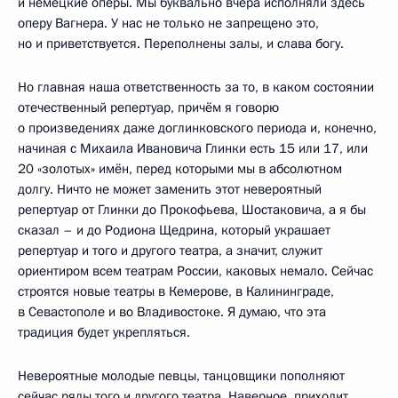
и немецкие оперы. Мы буквально вчера исполняли здесь
оперу Вагнера. У нас не только не запрещено это,
но и приветствуется. Переполнены залы, и слава богу.
Но главная наша ответственность за то, в каком состоянии
отечественный репертуар, причём я говорю
о произведениях даже доглинковского периода и, конечно,
начиная с Михаила Ивановича Глинки есть 15 или 17, или
20 «золотых» имён, перед которыми мы в абсолютном
долгу. Ничто не может заменить этот невероятный
репертуар от Глинки до Прокофьева, Шостаковича, а я бы
сказал – и до Родиона Щедрина, который украшает
репертуар и того и другого театра, а значит, служит
ориентиром всем театрам России, каковых немало. Сейчас
строятся новые театры в Кемерове, в Калининграде,
в Севастополе и во Владивостоке. Я думаю, что эта
традиция будет укрепляться.
Невероятные молодые певцы, танцовщики пополняют
сейчас ряды того и другого театра. Наверное, приходит