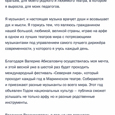
братьев, для моего родного и любимого театра, в котором
я выросла, для моих педагогов.
Я музыкант, и настоящая музыка врачует души и возвышает
дух и мысли. Я горжусь тем, что являюсь гражданином
нашей большой, любимой, великой страны, играю на арфе
в одном из лучших театров мира с потрясающими
музыкантами под управлением самого лучшего дирижёра
современности, у которого я учусь каждый день.
Благодаря Валерию Абисаловичу осуществилась моя мечта,
и этой весной уже в шестой раз будет проходить
международный фестиваль «Северная лира», который
проходит каждый год в Мариинском театре. Собираются
и приезжают разные музыканты со всего мира. Этот год
объявлен Годом национальных культур – публика сможет
услышать не только арфу, но и разные родственные
инструменты.
Владимир Владимирович, я только что вернулась