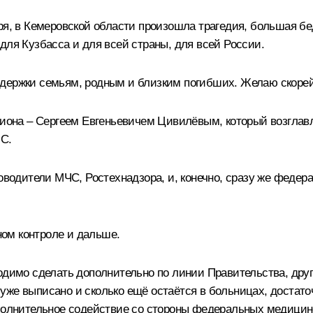
ря, в Кемеровской области произошла трагедия, большая бе
для Кузбасса и для всей страны, для всей России.
ддержки семьям, родным и близким погибших. Желаю скор
егиона – Сергеем Евгеньевичем Цивилёвым, который возгла
ЧС.
ководители МЧС, Ростехнадзора, и, конечно, сразу же феде
ом контроле и дальше.
одимо сделать дополнительно по линии Правительства, други
уже выписано и сколько ещё остаётся в больницах, достат
ополнительное содействие со стороны федеральных медицин