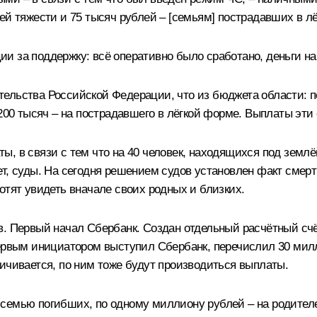
ей тяжести и 75 тысяч рублей – [семьям] пострадавших в лё
и за поддержку: всё оперативно было сработано, деньги н
ельства Российской Федерации, что из бюджета области: 
 200 тысяч – на пострадавшего в лёгкой форме. Выплаты эти
, в связи с тем что на 40 человек, находящихся под землёй
т, суды. На сегодня решением судов установлен факт смерти
отят увидеть вначале своих родных и близких.
в. Первый начал Сбербанк. Создан отдельный расчётный счё
первым инициатором выступил Сбербанк, перечислил 30 милл
ичивается, по ним тоже будут производиться выплаты.
емью погибших, по одному миллиону рублей – на родителей