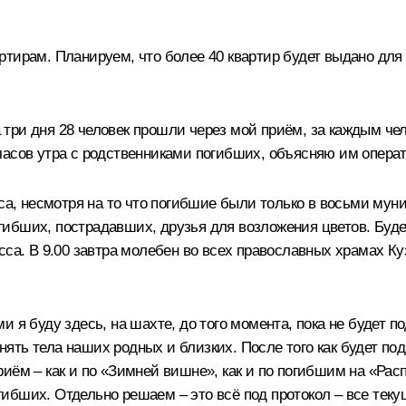
ртирам. Планируем, что более 40 квартир будет выдано дл
три дня 28 человек прошли через мой приём, за каждым че
часов утра с родственниками погибших, объясняю им операт
са, несмотря на то что погибшие были только в восьми муни
ибших, пострадавших, друзья для возложения цветов. Буде
са. В 9.00 завтра молебен во всех православных храмах Куз
 я буду здесь, на шахте, до того момента, пока не будет п
днять тела наших родных и близких. После того как будет по
ём – как и по «Зимней вишне», как и по погибшим на «Распа
ибших. Отдельно решаем – это всё под протокол – все теку