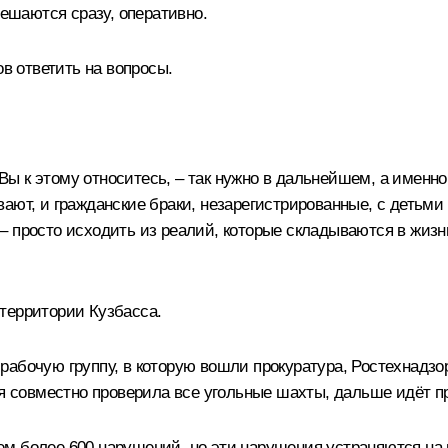
решаются сразу, оперативно.
ов ответить на вопросы.
к Вы к этому относитесь, – так нужно в дальнейшем, а именн
ают, и гражданские браки, незарегистрированные, с детьми 
– просто исходить из реалий, которые складываются в жизн
территории Кузбасса.
рабочую группу, в которую вошли прокуратура, Ростехнадзо
ня совместно проверила все угольные шахты, дальше идёт пр
м более 600 нарушений, но эти нарушения устраняются на м