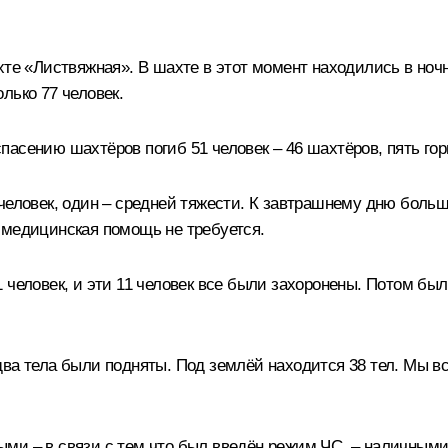
хте «Листвяжная». В шахте в этот момент находились в ночн
лько 77 человек.
асению шахтёров погиб 51 человек – 46 шахтёров, пять гор
 человек, один – средней тяжести. К завтрашнему дню боль
 медицинская помощь не требуется.
 человек, и эти 11 человек все были захоронены. Потом был
ва тела были подняты. Под землёй находится 38 тел. Мы вс
ми – в связи с тем что был введён режим ЧС, – наличным