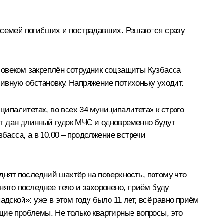
я семей погибших и пострадавших. Решаются сразу
ловеком закреплён сотрудник соцзащиты Кузбасса
ивную обстановку. Напряжение потихоньку уходит.
ципалитетах, во всех 34 муниципалитетах к строго
т дан длинный гудок МЧС и одновременно будут
басса, а в 10.00 – продолжение встречи
однят последний шахтёр на поверхность, потому что
днято последнее тело и захоронено, приём буду
дской»: уже в этом году было 11 лет, всё равно приём
щие проблемы. Не только квартирные вопросы, это