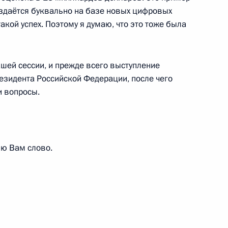
оздаётся буквально на базе новых цифровых
такой успех. Поэтому я думаю, что это тоже была
Н
1
3м
шей сессии, и прежде всего выступление
зидента Российской Федерации, после чего
и вопросы.
 Совета Безопасности
4
ю Вам слово.
мении Николом Пашиняном
3