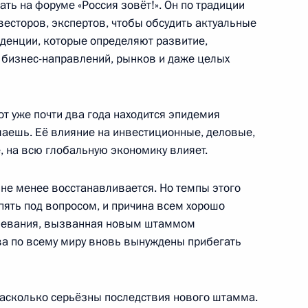
ать на форуме «Россия зовёт!». Он по традиции
весторов, экспертов, чтобы обсудить актуальные
х переговоров лидеров
4
11м
денции, которые определяют развитие,
 бизнес-направлений, рынков и даже целых
т уже почти два года находится эпидемия
лаешь. Её влияние на инвестиционные, деловые,
иколом Пашиняном
2
 на всю глобальную экономику влияет.
 не менее восстанавливается. Но темпы этого
пять под вопросом, и причина всем хорошо
олевания, вызванная новым штаммом
ана Ильхамом Алиевым
3
тва по всему миру вновь вынуждены прибегать
насколько серьёзны последствия нового штамма.