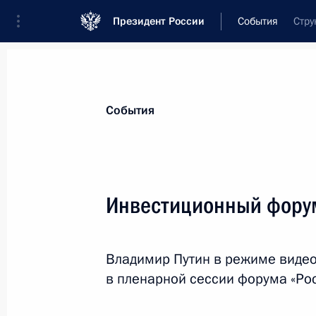
Президент России
События
Стру
Президент
Администрация
Государст
Новости
Стенограммы
Поездки
Те
События
Показа
Инвестиционный форум
Посещение Дома культуры «ГЭС-2»
Владимир Путин в режиме виде
1 декабря 2021 года, 15:50
Москва
в пленарной сессии форума «Рос