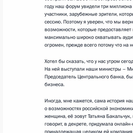
Встреча с председателем совета д
году наш форум увидели три миллиона 
Русланом Байсаровым
участники, зарубежные зрители, кото
29 ноября 2021 года, 13:40
Москва, Кремль
сессию. Поэтому я уверен, что мы верн
возможности, которые предоставляет н
максимально широко охватывать аудит
огромен, прежде всего потому что на
30 ноября в Москве пройдут пере
с Президентом Вьетнама Нгуен Суа
Хотел бы сказать, что у нас утром сег
29 ноября 2021 года, 12:15
На ней выступали наши министры – Ми
Председатель Центрального банка, бы
бизнеса.
28 ноября 2021 года, воскресенье
Иногда, мне кажется, сама история н
Соболезнования в связи с кончино
о возможностях российской экономики
женщина, её зовут Татьяна Бакальчук, 
28 ноября 2021 года, 16:10
говорит, в декрете, придумала онлайн
принадлежащая целиком ей компания 