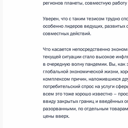
ФСИН
регионов планеты, совместную работу
25 ноября 2021 года, 12:30
Уверен, что с таким тезисом трудно с
особенно лидеров ведущих, развитых с
совместных действий.
Соболезнования в связи с аварией
25 ноября 2021 года, 12:15
Что касается непосредственно экономи
текущей ситуации стало высокое инфл
в очередную волну пандемии. Вы, как 
глобальной экономической жизни, хор
24 ноября 2021 года, среда
комплексом причин, наложившихся друг
Телефонный разговор с Председате
потребительский спрос на услуги сфер
Шарлем Мишелем
всем это тоже хорошо известно – прос
ввиду закрытых границ и введённых о
24 ноября 2021 года, 19:20
разорванными, по отдельным товарам 
цены вверх.