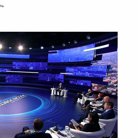
грамот
11
19м
ль
тиным
3
гуен Суан Фуком
2
верительные грамоты у вновь