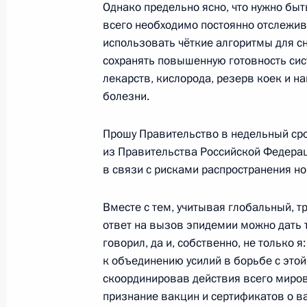
6 декабря состоится визит Владим
Однако предельно ясно, что нужно бы
всего необходимо постоянно отслежив
26 ноября 2021 года, 14:30
использовать чёткие алгоритмы для с
сохранять повышенную готовность си
лекарств, кислорода, резерв коек и 
25 ноября 2021 года, четверг
болезни.
Переговоры с Президентом Сербии
Прошу Правительство в недельный сро
25 ноября 2021 года, 15:10
Сочи
из Правительства Российской Федера
в связи с рисками распространения н
Аркадий Гостев назначен директо
Вместе с тем, учитывая глобальный, 
ответ на вызов эпидемии можно дать 
25 ноября 2021 года, 12:40
говорил, да и, собственно, не только
к объединению усилий в борьбе с это
скоординировав действия всего миро
Александр Калашников освобождён
признание вакцин и сертификатов о в