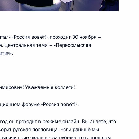
ударств
ал» «Россия зовёт!» проходит 30 ноября –
вёт!»
:
6
е. Центральная тема – «Переосмысляя
ития».
мирович! Уважаемые коллеги!
том Центральноафриканской
адерой
иционном форуме «Россия зовёт!».
год он проходит в режиме онлайн. Вы знаете, что
ворит русская пословица. Если раньше мы
 тысячи приезжали из-за рубежа, то в прошлом