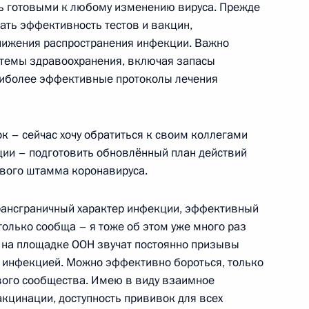
ира Путина в Индию
ть готовыми к любому изменению вируса. Прежде
ать эффективность тестов и вакцин,
нижения распространения инфекции. Важно
стемы здравоохранения, включая запасы
наиболее эффективные протоколы лечения
 Александром Вучичем
4
к – сейчас хочу обратиться к своим коллегами
ции – подготовить обновлённый план действий
ового штамма коронавируса.
ром ФСИН
трансграничный характер инфекции, эффективный
только сообща – я тоже об этом уже много раз
 я: на площадке ООН звучат постоянно призывы
й инфекцией. Можно эффективно бороться, только
вого сообщества. Имею в виду взаимное
 от должности директора
акцинации, доступность прививок для всех