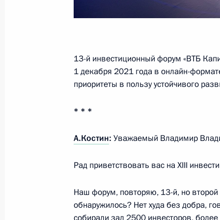
прибывших послов иностранных гос
30 ноября 2021 года, 17:15
13-й инвестиционный форум «ВТБ Капит
Инвестиционный форум «Россия зо
1 декабря 2021 года в онлайн-формат
30 ноября 2021 года, 16:00
Москва, Кремль
приоритеты в пользу устойчивого разв
* * *
29 ноября 2021 года, понедельник
А.Костин
:
Уважаемый Владимир Влади
Телефонный разговор с Президен
Республики Фостеном Арканжем Ту
Рад приветствовать вас на XIII инвест
29 ноября 2021 года, 16:15
Наш форум, повторяю, 13-й, но второй 
обнаружилось? Нет худа без добра, го
собирали зал 2500 инвесторов, более