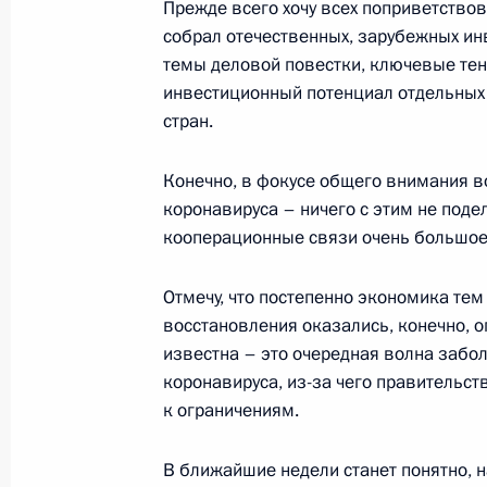
Прежде всего хочу всех поприветствов
собрал отечественных, зарубежных ин
Заявления по итогам трёхсторонни
темы деловой повестки, ключевые тен
России, Азербайджана и Армении
инвестиционный потенциал отдельных
стран.
26 ноября 2021 года, 20:00
Сочи
Конечно, в фокусе общего внимания во
коронавируса – ничего с этим не поде
Встреча с Ильхамом Алиевым и Н
кооперационные связи очень большое,
26 ноября 2021 года, 19:20
Сочи
Отмечу, что постепенно экономика тем
восстановления оказались, конечно, о
известна – это очередная волна заб
Встреча с Президентом Азербайдж
коронавируса, из-за чего правительс
26 ноября 2021 года, 16:00
Сочи
к ограничениям.
В ближайшие недели станет понятно, 