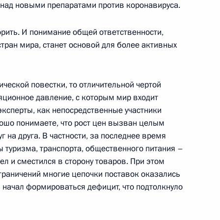
 над новыми препаратами против коронавируса.
порить. И понимание общей ответственности,
тран мира, станет основой для более активных
 на шахте «Листвяжная»
ческой повестки, то отличительной чертой
яционное давление, с которым мир входит
эксперты, как непосредственные участники
ошо понимаете, что рост цен вызван целым
 на друга. В частности, за последнее время
лем Европейского совета
ы туризма, транспорта, общественного питания –
ел и сместился в сторону товаров. При этом
граничений многие цепочки поставок оказались
начал формироваться дефицит, что подтолкнуло