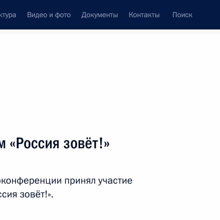
ктура
Видео и фото
Документы
Контакты
Поиск
венный Совет
Совет Безопасности
Комиссии и советы
леграммы
Сведения о Президенте
ноябрь, 2021
ть следующие материалы
 «Россия зовёт!»
6
оконференции принял участие
сия зовёт!».