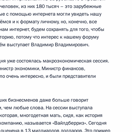
иректоров «БТС-МОСТ»
4
человек, из них 180 тысяч – это зарубежные
рые с помощью интернета могли увидеть нашу
ёмся и к формату личному, но, конечно, все
ам интернет, будем сохранять для того, чтобы
орию, потому что интерес к нашему форуму
 нём выступает Владимир Владимирович.
говоры Владимира Путина
н Фуком
одня уже состоялась макроэкономическая сессия.
нистр экономики, Министр финансов,
ло очень интересно, и были представители
аших бизнесменов даже больше говорит
й Александра Градского
, чем любые слова. На сессии выступала
которая, многодетная мать, сидя, как история
-компанию, называется «Вайлдберриз». Сегодня
оценена в 13 миллиардов долларов. Это пример