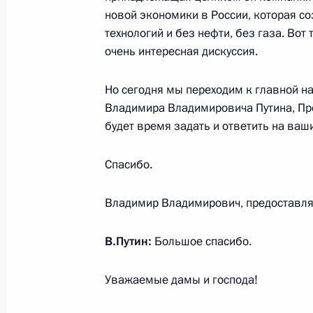
новой экономики в России, которая с
27 ноября 2021 года, суббота
технологий и без нефти, без газа. Вот 
очень интересная дискуссия.
Обращение по случаю 60-летия КВ
27 ноября 2021 года, 21:30
Но сегодня мы переходим к главной на
Владимира Владимировича Путина, Пре
будет время задать и ответить на ваш
26 ноября 2021 года, пятница
Спасибо.
Совещание с постоянными членами
26 ноября 2021 года, 21:20
Сочи
Владимир Владимирович, предоставля
В.Путин:
Большое спасибо.
Встреча с Премьер-министром Ар
Уважаемые дамы и господа!
26 ноября 2021 года, 21:00
Сочи