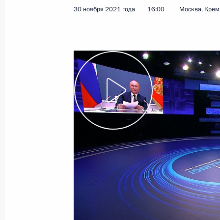
Церемония вручения верительных 
30 ноября 2021 года
16:00
Москва, Крем
1 декабря 2021 года, 13:50
Москва, Кремль
Встреча с главой ВТБ Андреем Кос
1 декабря 2021 года, 08:30
Москва, Кремль
30 ноября 2021 года, вторник
Встреча с Президентом Вьетнама Н
30 ноября 2021 года, 20:00
Москва, Кремль
1 декабря Владимир Путин примет 