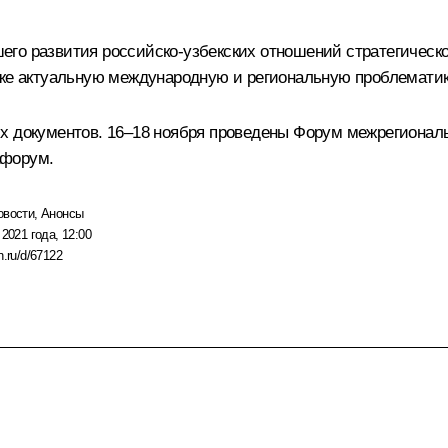
о развития российско-узбекских отношений стратегическог
кже актуальную международную и региональную проблематик
х документов. 16–18 ноября проведены
Форум межрегиональ
афорум.
овости
,
Анонсы
 2021 года, 12:00
n.ru/d/67122