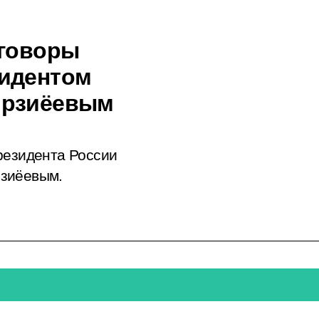
еговоры
зидентом
ирзиёевым
резидента России
рзиёевым.