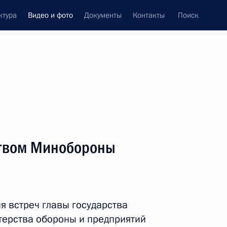
ктура
Видео и фото
Документы
Контакты
Поиск
си
ия, встречи
Встречи со СМИ
ноябрь, 2021
ть следующие материалы
ством Минобороны
Совещание с руководством
Минобороны и предприятий
я встреч главы государства
ОПК
терства обороны и предприятий