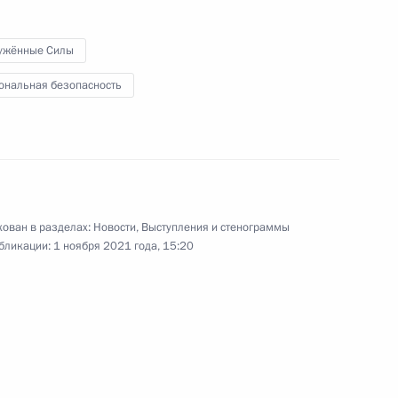
Евразийского
экономического совета
ужённые Силы
ональная безопасность
14 октября 2021 года
Видео, 9 мин.
ован в разделах:
Новости
,
Выступления и стенограммы
бликации:
1 ноября 2021 года, 15:20