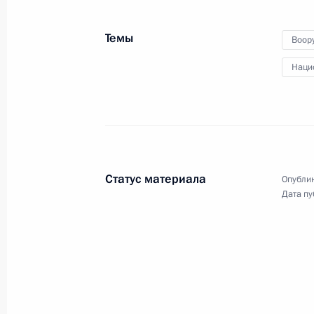
государств СНГ
Темы
Воор
Наци
15 октября 2021 года
Видео, 15 мин.
Статус материала
Опублик
Дата пу