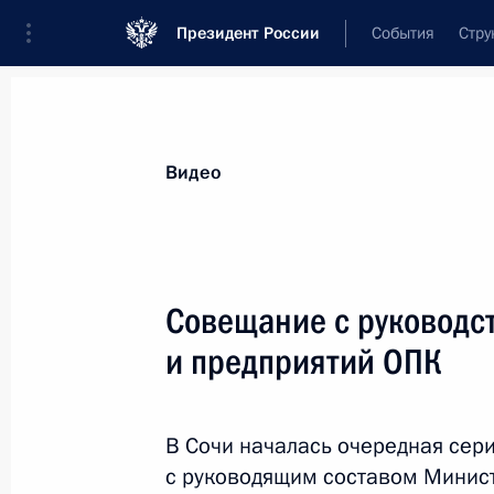
Президент России
События
Стру
Видеозаписи
Фотографии
Аудиозапи
Все материалы
Выступления
Совещан
Видео
Показа
Совещание с руковод
и предприятий ОПК
Совещание с руководством
Минобороны и предприятий
В Сочи началась очередная сери
ОПК
с руководящим составом Минис