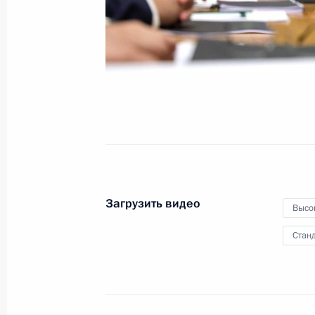
потенциала полуострова
Ямал
27 октября 2021 года
Видео, 11 мин.
Загрузить видео
Высо
Станд
Заседание Совета глав