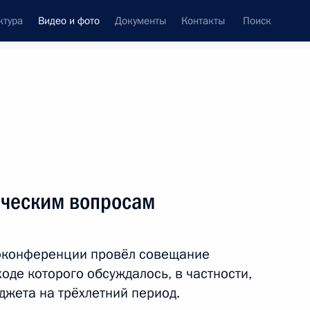
ктура
Видео и фото
Документы
Контакты
Поиск
си
ия, встречи
Встречи со СМИ
сентябрь, 2021
ть следующие материалы
ическим вопросам
Встреча с Председателем
оконференции провёл совещание
Правительства и вице-
оде которого обсуждалось, в частности,
премьерами
жета на трёхлетний период.