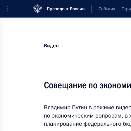
Президент России
События
Стру
Видеозаписи
Фотографии
Аудиозапи
Все материалы
Выступления
Совещан
Видео
Показа
Совещание по эконом
Заседание Совета
Владимир Путин в режиме виде
Безопасности
по экономическим вопросам, в х
планирование федерального бюд