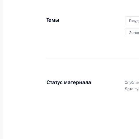
политических партий
Темы
Госу
Экон
25 сентября 2021 года
Видео, 7 мин.
Статус материала
Опублик
Дата пу