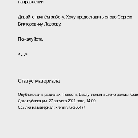
направлении.
Давайте начнём работу. Хочу предоставить слово Сергею
Викторовичу Лаврову.
Пожалуйста.
<…>
Статус материала
Опубликован в разделах:
Новости
,
Выступления и стенограммы
,
Сов
Дата публикации:
27 августа 2021 года, 14:00
Ссылка на материал:
kremlin.ru/d/66477