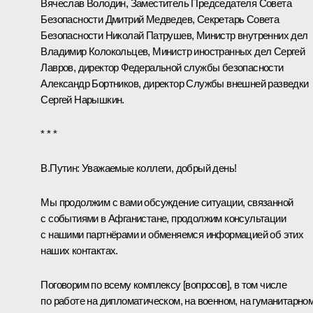
Вячеслав Володин
, Заместитель Председателя Совета
Безопасности
Дмитрий Медведев
, Секретарь Совета
Безопасности
Николай Патрушев
, Министр внутренних дел
Владимир Колокольцев
, Министр иностранных дел
Сергей
Лавров
, директор Федеральной службы безопасности
Александр Бортников
, директор Службы внешней разведки
Сергей Нарышкин
.
* * *
В.Путин:
Уважаемые коллеги, добрый день!
Мы продолжим с вами обсуждение ситуации, связанной
с событиями в Афганистане, продолжим консультации
с нашими партнёрами и обменяемся информацией об этих
наших контактах.
Поговорим по всему комплексу [вопросов], в том числе
по работе на дипломатическом, на военном, на гуманитарно