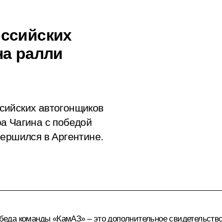
оссийских
на ралли
сийских автогонщиков
а Чагина с победой
вершился в Аргентине.
победа команды «КамАЗ» – это дополнительное свидетельство