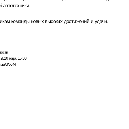
 автотехники.
никам команды новых высоких достижений и удачи.
вости
 2010 года, 16:30
n.ru/d/6644