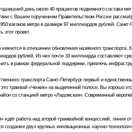
годняшний день около 40 процентов подвижного состава ме
тствии с Вашим поручением Правительством России рассмат
950 вагонов метро в размере 97 миллиардов рублей. Санкт-П
 этот проект.
имеются в отношении обновления наземного транспорта. К
лиардов рублей. Из них почти 33 миллиарда составляют ср
ить в рамках федеральной поддержки, привлечь инфрастру
твенного транспорта Санкт-Петербург первый и единственны
– это трамвай «Чижик» на выделенной полосе, Вы хорошо эт
район со станцией метро «Ладожская». Современный европе
» идёт работа над второй трамвайной концессией, линия о
 создание двух крупных инновационных научно-технологиче