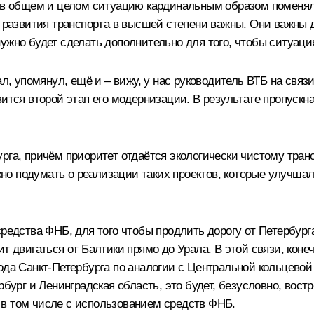
, в общем и целом ситуацию кардинальным образом поменяли
ы развития транспорта в высшей степени важны. Они важны 
нужно будет сделать дополнительно для того, чтобы ситуац
ал, упомянул, ещё и – вижу, у нас руководитель ВТБ на св
вится второй этап его модернизации. В результате пропуск
рга, причём приоритет отдаётся экологически чистому тран
ужно подумать о реализации таких проектов, которые улучша
средства ФНБ, для того чтобы продлить дорогу от Петербург
т двигаться от Балтики прямо до Урала. В этой связи, конеч
ода Санкт-Петербурга по аналогии с Центральной кольцевой
бург и Ленинградская область, это будет, безусловно, востр
в том числе с использованием средств ФНБ.