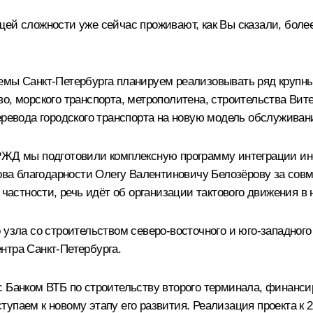
щей сложности уже сейчас проживают, как Вы сказали, боле
емы Санкт-Петербурга планируем реализовывать ряд крупны
о, морского транспорта, метрополитена, строительства Вит
еревода городского транспорта на новую модель обслуживан
 РЖД мы подготовили комплексную программу интеграции и
лова благодарности Олегу Валентиновичу Белозёрову за сов
 частности, речь идёт об организации тактового движения в
 узла со строительством северо-восточного и юго-западног
нтра Санкт-Петербурга.
с Банком ВТБ по строительству второго терминала, финанси
упаем к новому этапу его развития. Реализация проекта к 2