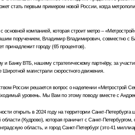
ожет стать первым примером новой России, когда метрополи
в с основной компанией, которая строит метро – «Метростро
с Вашим поручением, Владимир Владимирович, совместно с 
т принадлежит городу (65 процентов).
 и Банку ВТБ, нашему стратегическому партнёру, за участие
ие Широтной магистрали скоростного движения.
ством России решается вопрос о наделении «Метрострой Се
обходимый уровень. Мы Вам по этому поводу вместе с Андр
сти открыть в 2024 году на территории Санкт-Петербурга 
 области (Кудрово), которая граничит с Санкт-Петербургом
нградскую область, и город Санкт-Петербург (это 41 миллиа