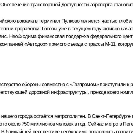
 Обеспечение транспортной доступности аэропорта становит
ийского вокзала в терминал Пулково является частью глобал
епени проработки. Готовы уже в текущем году активно начат
рвис. Необходима финансовая поддержка федерального центр
оскомпанией «Автодор» прямого съезда с трассы М-11, кото
терство обороны совместно с «Газпромом» приступили к р
тветствующей дорожной инфраструктуры, прежде всего компл
 нашего города остаётся метрополитен. В Санкт-Петербурге
то около 750 миллионов человек в год. Сейчас метро в Пете
. В ближайшей перспективе необходимо продолжить развити