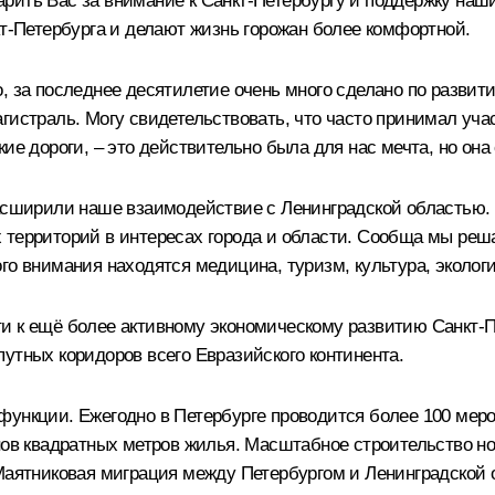
рить Вас за внимание к Санкт-Петербургу и поддержку наши
Петербурга и делают жизнь горожан более комфортной.
, за последнее десятилетие очень много сделано по развит
гистраль. Могу свидетельствовать, что часто принимал уча
ие дороги, – это действительно была для нас мечта, но она
расширили наше взаимодействие с Ленинградской областью.
 территорий в интересах города и области. Сообща мы ре
го внимания находятся медицина, туризм, культура, экологи
и к ещё более активному экономическому развитию Санкт-П
утных коридоров всего Евразийского континента.
функции. Ежегодно в Петербурге проводится более 100 мер
онов квадратных метров жилья. Масштабное строительство н
Маятниковая миграция между Петербургом и Ленинградской о