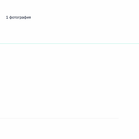
еля Правительства Юрием
3
1 фотография
ь, Ново-Огарёво
сии Александру Лукашенко
том Франции Эммануэлем