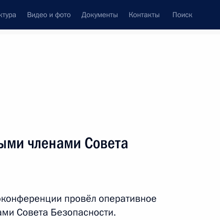
ктура
Видео и фото
Документы
Контакты
Поиск
венный Совет
Совет Безопасности
Комиссии и советы
леграммы
Сведения о Президенте
июль, 2021
ть следующие материалы
ыми членами Совета
ой Владимира Меньшова
оконференции провёл оперативное
ми Совета Безопасности.