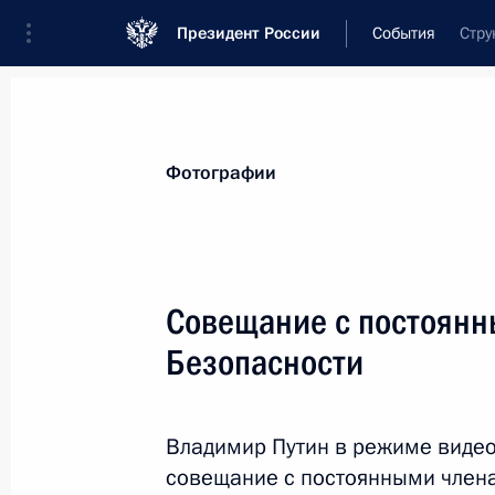
Президент России
События
Стру
Президент
Администрация
Государст
Новости
Стенограммы
Поездки
Те
Фотографии
Показа
Совещание с постоянн
Безопасности
Соболезнования в связи с кончин
5 июля 2021 года, 12:30
Владимир Путин в режиме виде
совещание с постоянными члена