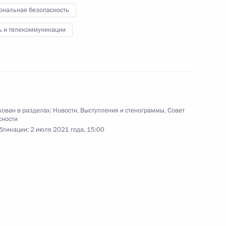
ональная безопасность
ь и телекоммуникации
иональной безопасности
ован в разделах:
Новости
,
Выступления и стенограммы
,
Совет
ном «За заслуги перед
сности
бликации:
2 июля 2021 года, 15:00
 Совета Безопасности
1