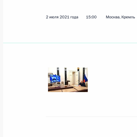
Встреча с Заместителем Председат
Борисовым
2 июля 2021 года
15:00
Москва, Кремль
5 июля 2021 года, 12:00
Московская област
3 июля 2021 года, суббота
Поздравление Президенту Белорус
с Днём независимости
3 июля 2021 года, 10:00
2 июля 2021 года, пятница
Телефонный разговор с Президен
Макроном