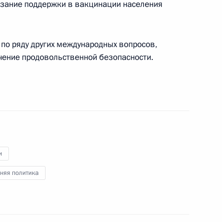
азание поддержки в вакцинации населения
 по ряду других международных вопросов,
чение продовольственной безопасности.
3
11м
ь
гической линии Амурского
4
14м
ь, Ново-Огарёво
и
няя политика
ной премии 2020 года