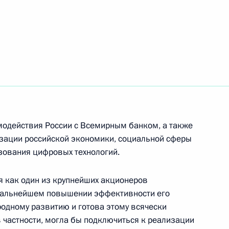
 Совета Безопасности
2
 победой на выборах
одействия России с Всемирным банком, а также
изации российской экономики, социальной сферы
зования цифровых технологий.
я как один из крупнейших акционеров
дальнейшем повышении эффективности его
мторга Денисом Мантуровым
2
одному развитию и готова этому всячески
в частности, могла бы подключиться к реализации
ть, Ново-Огарёво