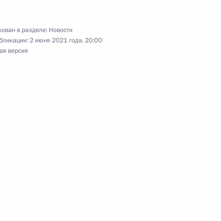
ован в разделе:
Новости
бликации:
2 июня 2021 года, 20:00
ая версия
ьных организаций
:
4
ь, Ново-Огарёво
 запуске Амурского
омпании «Газпром»
лем Европейского совета