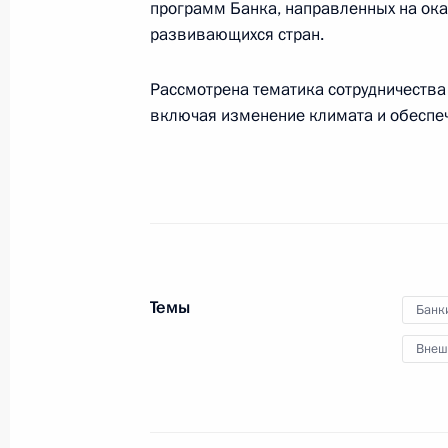
программ Банка, направленных на ок
развивающихся стран.
9 июня 2021 года, среда
Рассмотрена тематика сотрудничества
включая изменение климата и обеспе
Интервью телеканалу «Россия»
9 июня 2021 года, 20:00
Московская област
Церемония запуска первой техноло
ГПЗ
Темы
9 июня 2021 года, 14:20
Московская област
Банк
Внеш
Объявлены лауреаты Государствен
9 июня 2021 года, 11:30