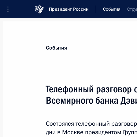
Президент России
События
Стру
Президент
Администрация
Государст
Новости
Стенограммы
Поездки
Те
События
Показа
Телефонный разговор 
Всемирного банка Дэ
Вручение медалей Героя Труда и Г
Российской Федерации
12 июня 2021 года, 13:00
Москва, Кремль
Состоялся телефонный разговор
дни в Москве президентом Груп