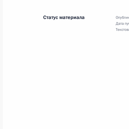
Статус материала
Опублик
8 июня 2021 года, вторник
Дата пу
Текстов
Встреча с представителями социал
8 июня 2021 года, 15:15
Московская област
9 июня Президент примет участие в
газоперерабатывающего завода к
8 июня 2021 года, 15:00
7 июня 2021 года, понедельник
Телефонный разговор с Председате