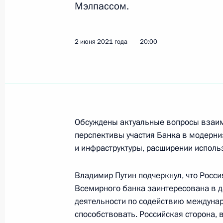
Мэлпассом.
11 июня 2021 года, пятница
Совещание с постоянными членами
2 июня 2021 года
20:00
11 июня 2021 года, 17:15
Москва, Кремль
10 июня 2021 года, четверг
Поздравление Ухнагийн Хурэлсуху с
Обсуждены актуальные вопросы взаим
перспективы участия Банка в модерн
Президента Монголии
и инфраструктуры, расширении исполь
10 июня 2021 года, 16:30
Владимир Путин подчеркнул, что Росси
Всемирного банка заинтересована в 
Рабочая встреча с главой Минпро
деятельности по содействию междунар
способствовать. Российская сторона, 
10 июня 2021 года, 11:00
Московская облас