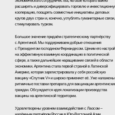
экономического сотрудничества, на базе которого важно
расширять и диверсифицировать торговлю и инвестиционн
кооперацию, поощрять совместные инициативы деловых
кругов двух стран и, конечно, углублять гуманитарные связи,
стимулировать туризм.
Большое значение придаём стратегическому партнёрству
с Аргентиной. Мы поддерживаем добрые отношения
с Президентом господином Фернандесом. Ценим его настро
на эффективную взаимную координацию в политической
сфере, а также дальнейшее наращивание связей в области
экономики. Аргентина стала первой страной в Латинской
Америке, которая зарегистрировала у себя российскую
вакцину «Спутник V» и широко применяет её. Уже налажены
ритмичные поставки препарата для вакцинации аргентински
граждан. Обсуждается идея локализации производства
вакцины на аргентинской территории.
Удовлетворены уровнем взаимодействия с Лаосом –
надёжным партнёром России в Юго-Восточной Азии.