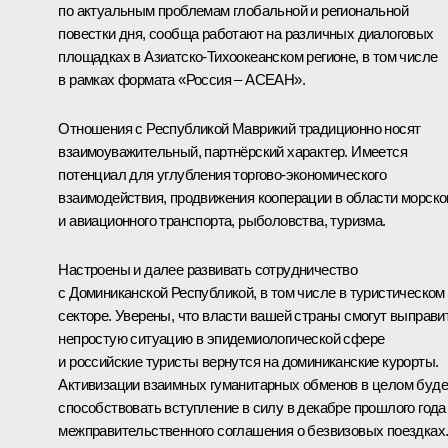
по актуальным проблемам глобальной и региональной
повестки дня, сообща работают на различных диалоговых
площадках в Азиатско-Тихоокеанском регионе, в том числе
в рамках формата «Россия – АСЕАН».
Отношения с Республикой Маврикий традиционно носят
взаимоуважительный, партнёрский характер. Имеется
потенциал для углубления торгово-экономического
взаимодействия, продвижения кооперации в области морско
и авиационного транспорта, рыболовства, туризма.
Настроены и далее развивать сотрудничество
с Доминиканской Республикой, в том числе в туристическом
секторе. Уверены, что власти вашей страны смогут выправи
непростую ситуацию в эпидемиологической сфере
и российские туристы вернутся на доминиканские курорты.
Активизации взаимных гуманитарных обменов в целом буде
способствовать вступление в силу в декабре прошлого года
межправительственного соглашения о безвизовых поездках