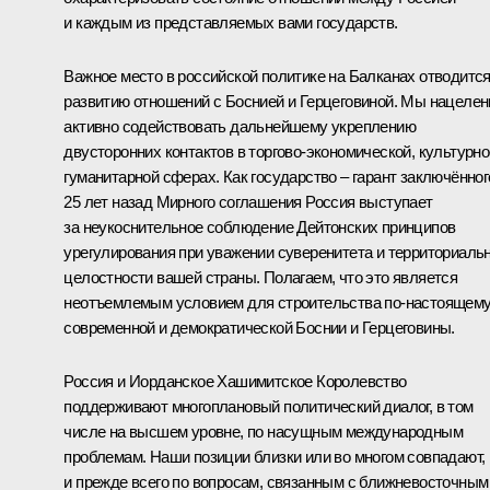
и каждым из представляемых вами государств.
Важное место в российской политике на Балканах отводитс
развитию отношений с Боснией и Герцеговиной. Мы нацеле
активно содействовать дальнейшему укреплению
двусторонних контактов в торгово-экономической, культурно
гуманитарной сферах. Как государство – гарант заключённог
25 лет назад Мирного соглашения Россия выступает
за неукоснительное соблюдение Дейтонских принципов
урегулирования при уважении суверенитета и территориаль
целостности вашей страны. Полагаем, что это является
неотъемлемым условием для строительства по-настоящем
современной и демократической Боснии и Герцеговины.
Россия и Иорданское Хашимитское Королевство
поддерживают многоплановый политический диалог, в том
числе на высшем уровне, по насущным международным
проблемам. Наши позиции близки или во многом совпадают,
и прежде всего по вопросам, связанным с ближневосточным