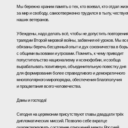
Мы бережно храним память о тех, кто воевал, кто отдал жиз
за мир и свободу, самоотверженно трудился в тылу, чествуе
наших ветеранов.
Убеждены, надо делать всё, чтобы не допустить повторени
трагедии Второй мировой войны, забвения её уроков. Мы вс
обязаны беречь бесценный опыт и дух союзничества в бор
с общими вызовами и угрозами. Помнить, к чему приводит
попустительство национализму и ксенофобии, и сообща
вырабатывать позитивную, объединительную повестку дня
для формирования более справедливого и демократичного
многополярного миропорядка, обеспечения благополучия
и процветания всего человечества.
Дамы и господа!
Сегодня на церемонии присутствуют главы двадцати трёх
дипломатических миссий. Позволю себе вкратце
охарактеризовать состояние отношений между Россией