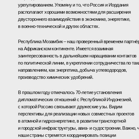
урегулированием. Упомяну и то, что Россия и Иордания
располагают хорошими возможностями для расширения
двустороннего взаимодействия в экономике, энергетике,
в военно-технической и других областях.
Республика Мозамбик – наш проверенный временем партнё
на Африканском континенте. Имеется взаимная
заинтересованность в дальнейшем наращивании контактов
по политической линии, в укреплении сотрудничества по та
направлениям, как энергетика, добыча углеводородов,
производство химических удобрений.
В прошлом году отмечалось 70-летие установления
дипломатических отношений с Республикой Индонезией,
с которой Россию связывают дружеские узы. Видим
перспективы для реализации новых совместных проектов
в атомной и гидроэнергетике, в развитии транспортной
и городской инфраструктуры, авиа- и судостроении. Важно, 
наши страны стремятся координировать позиции