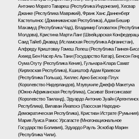
Антонио Морато Тавареш (Республика Индонезия), Хесвар
Джанке (Республика Маврикий), Франк Ханс Данненберг
Кастельянос (Доминиканская Республика), Адам Бешир
Махамуд (Республика Чад), Владимир Головатюк (Республи
Молдова), Кристина Марти Ланг (Швейцарская Конфедераци
Саид Тайеб Джавад (Исламская Республика Афганистан),
Алфреду Криштовау Гомеш Лопеш (Республика Гвинея-Биса
Ахмед Бен Насер Аль Тани (Государство Катар), Бенсон Ген
Оума Огуту (Республика Кения), Гульнара-Клара Самат
(Киргизская Республика), Кшиштоф Адам Краевски
(Республика Польша), Хиллес Арно Бесхоор Плух
(Королевство Нидерландов), Мзувукиле Джефф Макетука
(Южно-Африканская Республика), Сасиват Вонгсинсават
(Королевство Таиланд), Эдуардо Антонио Зуайн (Аргентинск
Республика), Вилаван Йиапохэ (Лаосская Народно-
Демократическая Республика), Кристиан Истрате (Румыния)
Мария Луиса Рамос Урсагасте (Многонациональное
Государство Боливия), Эдуардо Рауль Эскобар Марин
(Республика Чили).