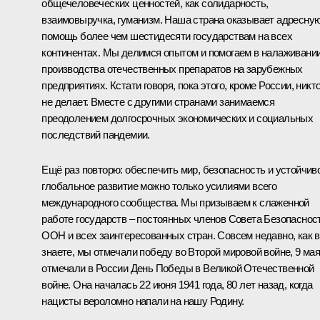
общечеловеческих ценностей, как солидарность,
взаимовыручка, гуманизм. Наша страна оказывает адресну
помощь более чем шестидесяти государствам на всех
континентах. Мы делимся опытом и помогаем в налаживани
производства отечественных препаратов на зарубежных
предприятиях. Кстати говоря, пока этого, кроме России, никт
не делает. Вместе с другими странами занимаемся
преодолением долгосрочных экономических и социальных
последствий пандемии.
Ещё раз повторю: обеспечить мир, безопасность и устойчив
глобальное развитие можно только усилиями всего
международного сообщества. Мы призываем к слаженной
работе государств – постоянных членов Совета Безопаснос
ООН и всех заинтересованных стран. Совсем недавно, как 
знаете, мы отмечали победу во Второй мировой войне, 9 ма
отмечали в России День Победы в Великой Отечественной
войне. Она началась 22 июня 1941 года, 80 лет назад, когда
нацисты вероломно напали на нашу Родину.