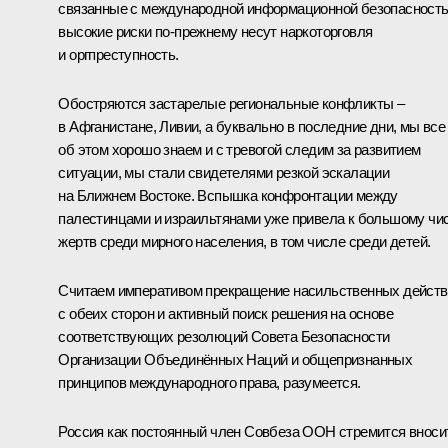
связанные с международной информационной безопасность
высокие риски по-прежнему несут наркоторговля
и оргпреступность.
Обостряются застарелые региональные конфликты –
в Афганистане, Ливии, а буквально в последние дни, мы все
об этом хорошо знаем и с тревогой следим за развитием
ситуации, мы стали свидетелями резкой эскалации
на Ближнем Востоке. Вспышка конфронтации между
палестинцами и израильтянами уже привела к большому чи
жертв среди мирного населения, в том числе среди детей.
Считаем императивом прекращение насильственных действ
с обеих сторон и активный поиск решения на основе
соответствующих резолюций Совета Безопасности
Организации Объединённых Наций и общепризнанных
принципов международного права, разумеется.
Россия как постоянный член Совбеза ООН стремится вноси