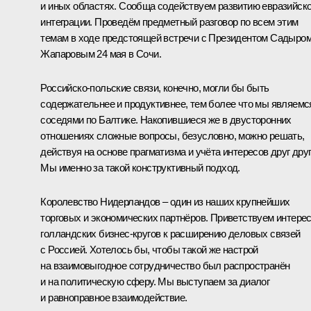
и иных областях. Сообща содействуем развитию евразийск
интеграции. Проведём предметный разговор по всем этим
темам в ходе предстоящей встречи с Президентом Садыро
Жапаровым 24 мая в Сочи.
Российско-польские связи, конечно, могли бы быть
содержательнее и продуктивнее, тем более что мы являемс
соседями по Балтике. Накопившиеся же в двусторонних
отношениях сложные вопросы, безусловно, можно решать,
действуя на основе прагматизма и учёта интересов друг друг
Мы именно за такой конструктивный подход.
Королевство Нидерландов – один из наших крупнейших
торговых и экономических партнёров. Приветствуем интере
голландских бизнес-кругов к расширению деловых связей
с Россией. Хотелось бы, чтобы такой же настрой
на взаимовыгодное сотрудничество был распространён
и на политическую сферу. Мы выступаем за диалог
и равноправное взаимодействие.