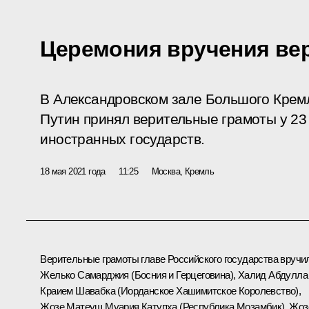
Церемония вручения ве
В Александровском зале Большого Крем
Путин принял верительные грамоты у 23
иностранных государств.
18 мая 2021 года
11:25
Москва, Кремль
Верительные грамоты главе Российского государства вручи
Желько Самарджия (Босния и Герцеговина), Халид Абдулла
Краием Шавабка (Иорданское Хашимитское Королевство),
Жозе Матеуш Муария Катупха (Республика Мозамбик), Жоз