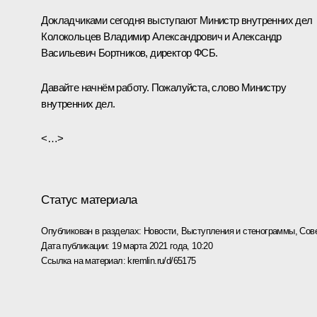
Докладчиками сегодня выступают Министр внутренних дел
Колокольцев Владимир Александрович и Александр
Васильевич Бортников, директор ФСБ.
Давайте начнём работу. Пожалуйста, слово Министру
внутренних дел.
<…>
Статус материала
Опубликован в разделах:
Новости
,
Выступления и стенограммы
,
Сов
Дата публикации:
19 марта 2021 года, 10:20
Ссылка на материал:
kremlin.ru/d/65175