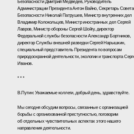
Безопасности
Дмитрий Медведев
, Руководитель
Администрации Президента
Антон Вайно
, Секретарь Совета
Безопасности
Николай Патрушев
, Министр внутренних дел
Владимир Колокольцев
, Министр иностранных дел
Сергей
Лавров
, Министр обороны
Сергей Шойгу
, директор
Федеральной службы безопасности
Александр Бортников
,
директор Службы внешней разведки
Сергей Нарышкин
,
специальный представитель Президента по вопросам
природоохранной деятельности, экологии и транспорта
Серг
Иванов
.
* * *
В.Путин:
Уважаемые коллеги, добрый день, здравствуйте.
Мы сегодня обсудим вопросы, связанные с организацией
борьбы с организованной преступностью, поговорим
об отдельных чувствительных аспектах этого нашего
направления деятельности.