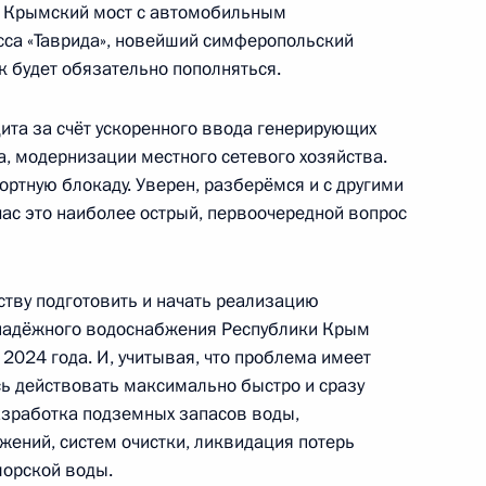
ый Крымский мост с автомобильным
са «Таврида», новейший симферопольский
 округ
18
к будет обязательно пополняться.
альный округ
ита за счёт ускоренного ввода генерирующих
а, модернизации местного сетевого хозяйства.
ртную блокаду. Уверен, разберёмся и с другими
час это наиболее острый, первоочередной вопрос
арственным секретарём
лоруссии
ству подготовить и начать реализацию
надёжного водоснабжения Республики Крым
 2024 года. И, учитывая, что проблема имеет
ь действовать максимально быстро и сразу
 Совета Безопасности
азработка подземных запасов воды,
1
жений, систем очистки, ликвидация потерь
морской воды.