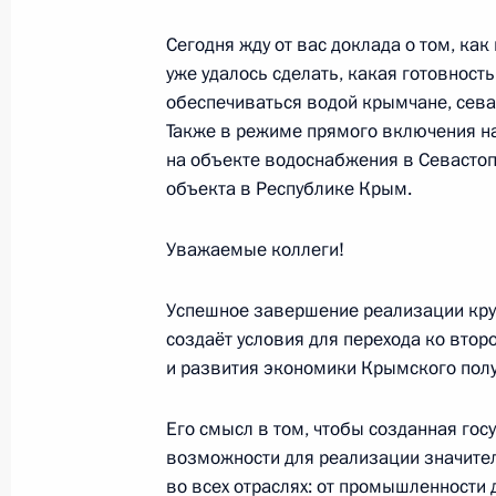
Сегодня жду от вас доклада о том, как
18 марта 2021 года, четверг
уже удалось сделать, какая готовность 
обеспечиваться водой крымчане, сева
Концерт в честь годовщины воссое
Также в режиме прямого включения на
18 марта 2021 года, 18:30
Москва
на объекте водоснабжения в Севастоп
объекта в Республике Крым.
Уважаемые коллеги!
Совещание по вопросам социально
Крыма и Севастополя
Успешное завершение реализации круп
18 марта 2021 года, 17:15
Москва, Кремль
создаёт условия для перехода ко втор
и развития экономики Крымского полу
Встреча с общественностью Крыма 
Его смысл в том, чтобы созданная го
возможности для реализации значите
18 марта 2021 года, 15:20
Москва, Кремль
во всех отраслях: от промышленности 