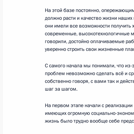
23 марта 2021 года, 13:30
Москва
На этой базе постоянно, опережающи
должно расти и качество жизни наших
они имели все возможности получить 
современные, высокотехнологичные ме
22 марта 2021 года, понедельник
говорили, достойно оплачиваемые рабо
Совещание о наращивании произво
уверенно строить свои жизненные план
вакцинации
С самого начала мы понимали, что из-
22 марта 2021 года, 16:55
Московская обла
проблем невозможно сделать всё и сра
собственно говоря, с вами так и дейс
шаг за шагом.
Телефонный разговор с Председате
Шарлем Мишелем
На первом этапе начали с реализации 
22 марта 2021 года, 15:30
имеющих огромную социально-экономи
жизнь было трудно вообще себе предс