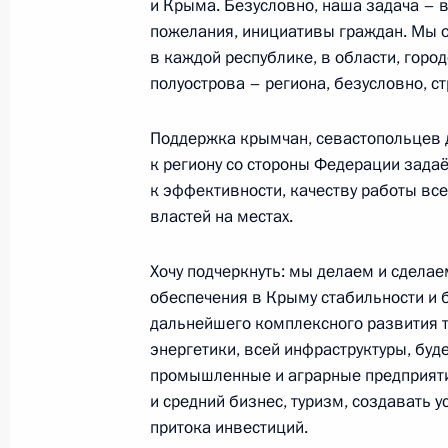
Пензенской области
и Крыма. Безусловно, наша задача – в
пожелания, инициативы граждан. Мы о
23 марта 2021 года, 21:20
в каждой республике, в области, город
полуострова – региона, безусловно, с
Телефонный разговор с Президент
Поддержка крымчан, севастопольцев д
Жомартом Токаевым
к региону со стороны Федерации зада
к эффективности, качеству работы вс
23 марта 2021 года, 15:30
властей на местах.
Хочу подчеркнуть: мы делаем и сделае
Встреча с главой Счётной палаты 
обеспечения в Крыму стабильности и 
23 марта 2021 года, 13:40
Москва, Кремль
дальнейшего комплексного развития т
энергетики, всей инфраструктуры, бу
промышленные и аграрные предприят
и средний бизнес, туризм, создавать у
Объявлены лауреаты премий Прези
притока инвестиций.
культуры и за произведения для д