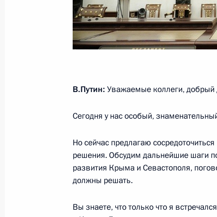
Поздравление по случаю Дня неза
25 марта 2021 года, 10:00
В.Путин:
Уважаемые коллеги, добрый 
24 марта 2021 года, среда
Встреча с губернатором Новгородс
Сегодня у нас особый, знаменательный
Никитиным
24 марта 2021 года, 13:20
Москва, Кремль
Но сейчас предлагаю сосредоточиться
решения. Обсудим дальнейшие шаги п
развития Крыма и Севастополя, пого
должны решать.
23 марта 2021 года, вторник
Указ о досрочном прекращении по
Вы знаете, что только что я встречал