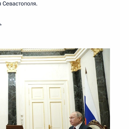
я Севастополя.
ли» будет выключено внешнее
ь
театра юного актёра
3
зидента молодым деятелям
:
2
тей