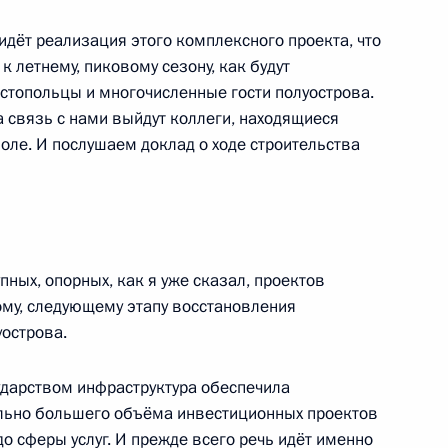
 идёт реализация этого комплексного проекта, что
к летнему, пиковому сезону, как будут
стопольцы и многочисленные гости полуострова.
динения Крыма с Россией
3
6м
 связь с нами выйдут коллеги, находящиеся
оле. И послушаем доклад о ходе строительства
-экономического развития
:
3
ных, опорных, как я уже сказал, проектов
ому, следующему этапу восстановления
острова.
и Севастополя
:
3
сударством инфраструктура обеспечила
льно большего объёма инвестиционных проектов
до сферы услуг. И прежде всего речь идёт именно