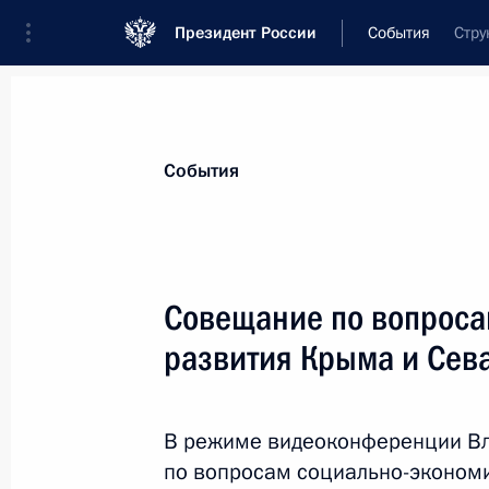
Президент России
События
Стру
Президент
Администрация
Государст
Новости
Стенограммы
Поездки
Те
События
Показа
Совещание по вопроса
развития Крыма и Сев
Заседание наблюдательного совета
возможностей»
26 марта 2021 года, 16:20
Московская обла
В режиме видеоконференции Вл
по вопросам социально-эконом