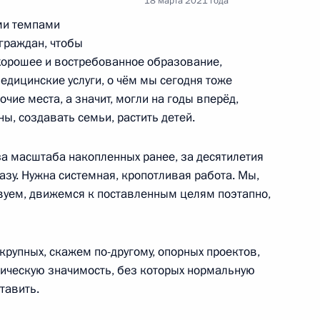
18 марта 2021 года
ми темпами
 граждан, чтобы
хорошее и востребованное образование,
дицинские услуги, о чём мы сегодня тоже
чие места, а значит, могли на годы вперёд,
дства вакцин и ходе
:
5
ы, создавать семьи, растить детей.
за масштаба накопленных ранее, за десятилетия
сть, Ново-Огарёво
зу. Нужна системная, кропотливая работа. Мы,
твуем, движемся к поставленным целям поэтапно,
лем Европейского совета
крупных, скажем по-другому, опорных проектов,
ческую значимость, без которых нормальную
тавить.