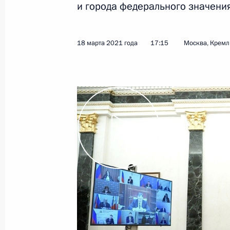
и города федерального значени
27 марта в рамках акции «Час Зем
освещение Московского Кремля
18 марта 2021 года
17:15
Москва, Кремл
26 марта 2021 года, 15:00
25 марта 2021 года, четверг
Посещение Детского музыкального 
25 марта 2021 года, 18:30
Москва
Встреча с лауреатами премий Пре
культуры и за произведения для де
25 марта 2021 года, 16:30
Москва, Кремль