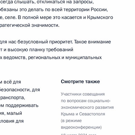
сегда слышать, откликаться на запросы,
бязаны это делать по всей территории России,
е, селе. В полной мере это касается и Крымского
тратегической значимости.
ом Казахстана Касым-
ля нас безусловный приоритет. Такое внимание
ёт и высокую планку требований
ех ведомств, региональных и муниципальных
Смотрите также
м всё для
Алексеем Кудриным
3
безопасности, для
Участники совещания
ранспорта,
по вопросам социально-
дем поддерживать
экономического развития
ия, малый
Крыма и Севастополя
словия для
(в режиме
дента для молодых деятелей
2
видеоконференции)
етей и юношества 2020 года