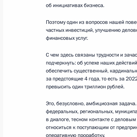
об инициативах бизнеса.
17 марта 2021 года, среда
Поэтому один из вопросов нашей пов
частных инвестиций, улучшению делов
Церемония запуска Таласского зол
финансовых услуг.
17 марта 2021 года, 16:00
Москва, Кремль
С чем здесь связаны трудности и зача
подчеркнуть: об успехе наших действи
Заседание коллегии Генпрокуратур
обеспечить существенный, кардинальн
за предстоящие 4 года, то есть за 20
17 марта 2021 года, 15:30
Москва
превысить один триллион рублей.
Это, безусловно, амбициозная задача.
16 марта 2021 года, вторник
федеральных, региональных, муниципа
в диалоге, тесном контакте с делов
Встреча с губернатором Московско
относиться к поступающим от предпри
Воробьёвым
оперативную проработку.