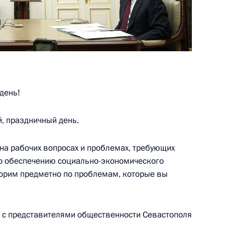
висимости Греции
день!
кой области Андреем
4
, праздничный день.
 на рабочих вопросах и проблемах, требующих
о обеспечению социально-экономического
ворим предметно по проблемам, которые вы
лномочий губернатора
ся с представителями общественности Севастополя