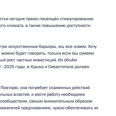
естки сегодня прямо посвящён стимулированию
ого климата, а также повышению доступности
оторудного комбината
9
24м
стую искусственные барьеры, мы все знаем. Хочу
й можно будет говорить, только если мы сумеем
ы
ый рост частных инвестиций. Их объём
5
47м
22–2025 годы, в Крыму и Севастополе должен
 Повторю, она потребует слаженных действий
льных властей, и вести работу необходимо
ым сообществом, самым внимательным образом
й области Андреем
3
нимателей предложениям, нужно обеспечивать их