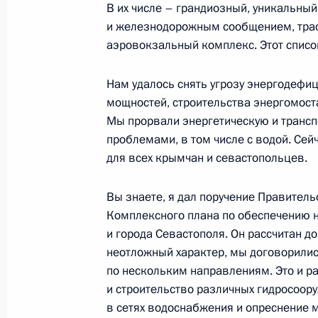
В их числе – грандиозный, уникальн
21 марта 2021 года, воскресенье
и железнодорожным сообщением, трас
Поездка в Сибирский федеральный
аэровокзальный комплекс. Этот списо
21 марта 2021 года, 13:30
Сибирский федер
Нам удалось снять угрозу энергодефиц
мощностей, строительства энергомост
Мы прорвали энергетическую и транспо
19 марта 2021 года, пятница
проблемами, в том числе с водой. Сей
для всех крымчан и севастопольцев.
Дмитрий Мезенцев назначен Госуд
Союзного государства России и Бе
Вы знаете, я дал поручение Правитель
19 марта 2021 года, 20:30
Комплексного плана по обеспечению 
и города Севастополя. Он рассчитан до
неотложный характер, мы договорилис
Совещание с постоянными членами
по нескольким направлениям. Это и р
и строительство различных гидросоору
19 марта 2021 года, 10:20
Москва, Кремль
в сетях водоснабжения и опреснение 