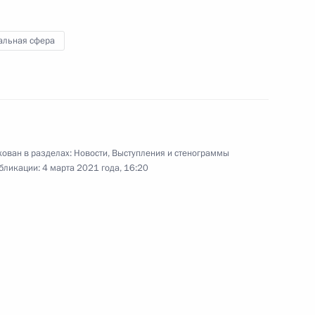
альная сфера
Встреча с участниками
акции «Мы вместе»
ован в разделах:
Новости
,
Выступления и стенограммы
бликации:
4 марта 2021 года, 16:20
4 марта 2021 года
Аудио, 2 ч.
Президент провёл встречу
с участниками общероссийской
акции взаимопомощи «Мы
вместе».