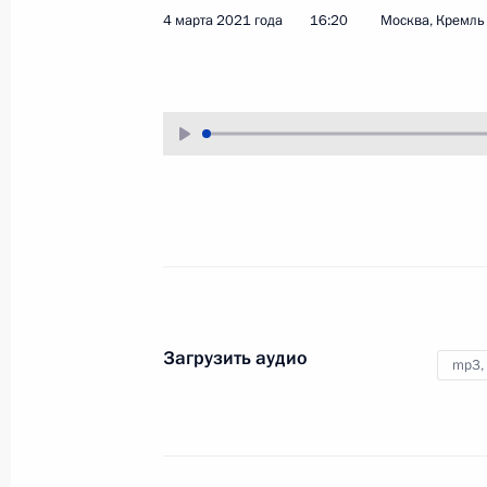
4 марта 2021 года
16:20
Москва, Кремль
22 марта 2021 года
Аудио, 10 мин.
Президент в режиме
видеоконференции провёл
совещание по вопросам
наращивания производства
вакцин и ходе вакцинации против
COVID-19 в России.
Встреча с общественн
Загрузить аудио
mp3,
18 марта 2021 года
Москва, Кремль