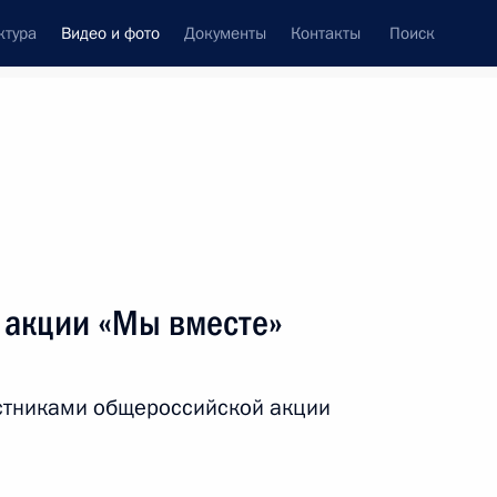
ктура
Видео и фото
Документы
Контакты
Поиск
си
ия, встречи
Встречи со СМИ
март, 2021
ть следующие материалы
 акции «Мы вместе»
Совещание по вопросам
астниками общероссийской акции
социально-экономического
развития Крыма
и Севастополя