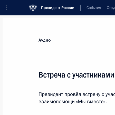
Президент России
События
Стру
Видеозаписи
Фотографии
Аудиозапи
Все материалы
Выступления
Совещан
Аудио
Показа
Встреча с участниками
Совещание о наращивании
Президент провёл встречу с уч
производства вакцин и ходе
взаимопомощи «Мы вместе».
вакцинации