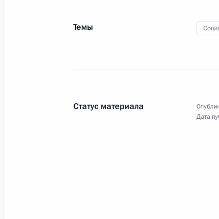
Темы
Соци
Совещание о мерах
по стимулированию
инвестиционной активности
Статус материала
Опублик
Дата пу
11 марта 2021 года
Аудио, 2 ч.
Президент провёл в режиме
видеоконференции совещание
с представителями деловых кругов
по вопросам повышения
инвестиционной активности.