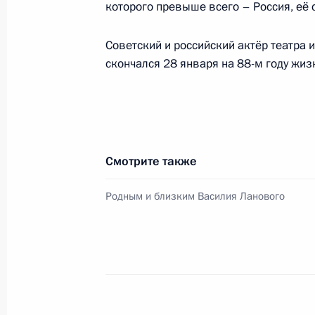
которого превыше всего – Россия, её с
Советский и российский актёр театра 
Встреча с Патриархом Московским 
скончался 28 января на 88-м году жиз
1 февраля 2021 года, 12:30
Москва, Кремль
30 января 2021 года, суббота
Смотрите также
Телефонный разговор с Президен
Алиевым
Родным и близким Василия Ланового
30 января 2021 года, 16:40
29 января 2021 года, пятница
Подписан закон о ратификации Со