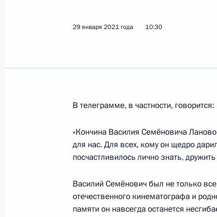
29 января 2021 года
10:30
Встреча с лауреатами конкурса «Уч
2 февраля 2021 года, 17:00
Московская обл
1 февраля 2021 года, понедельник
В телеграмме, в частности, говорится:
Владимир Путин возложил цветы к 
России Бориса Ельцина
«Кончина Василия Семёновича Лановог
для нас. Для всех, кому он щедро дари
1 февраля 2021 года, 18:30
Москва
посчастливилось лично знать, дружить
Василий Семёнович был не только вс
Совещание о ситуации в банковско
отечественного кинематографа и родно
памяти он навсегда останется несгиб
1 февраля 2021 года, 13:20
Москва, Кремль