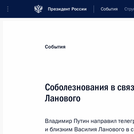
Президент России
События
Стру
Президент
Администрация
Государст
Новости
Стенограммы
Поездки
Те
События
Показа
Соболезнования в связ
Ланового
2 февраля 2021 года, вторник
Телефонный разговор с Президент
Фернандесом
Владимир Путин направил теле
и близким Василия Ланового в с
2 февраля 2021 года, 18:25