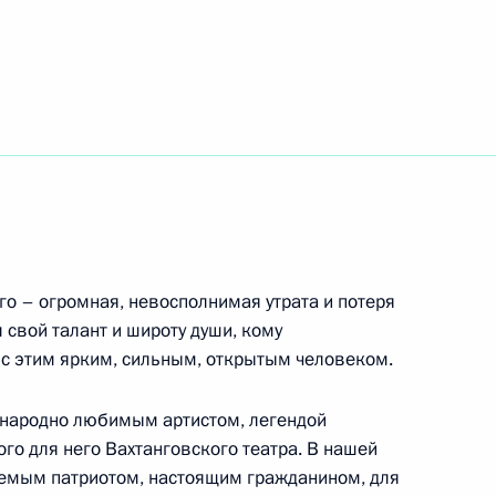
итель года России»
4
47м
асть, Ново-Огарёво
могиле первого Президента
5
4м
о – огромная, невосполнимая утрата и потеря
л свой талант и широту души, кому
 с этим ярким, сильным, открытым человеком.
енародно любимым артистом, легендой
й сфере
2
7м
го для него Вахтанговского театра. В нашей
аемым патриотом, настоящим гражданином, для