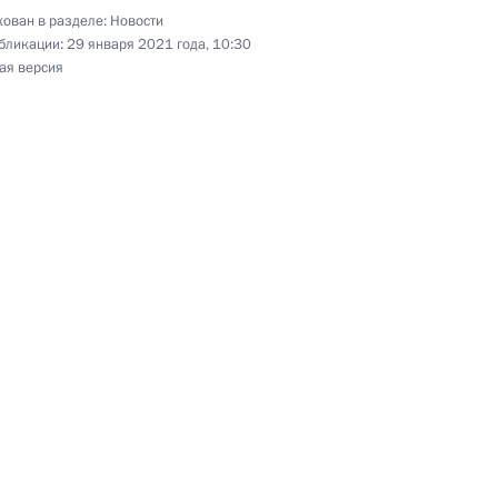
мерах по дальнейшему
ован в разделе:
Новости
бликации:
29 января 2021 года, 10:30
ических наступательных
ая версия
 Совета Безопасности
1
асть, Ново-Огарёво
й Василия Ланового