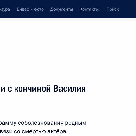
ктура
Видео и фото
Документы
Контакты
Поиск
венный Совет
Совет Безопасности
Комиссии и советы
леграммы
Сведения о Президенте
февраль, 2021
ть следующие материалы
и с кончиной Василия
ом Аргентины Альберто
грамму соболезнования родным
вязи со смертью актёра.