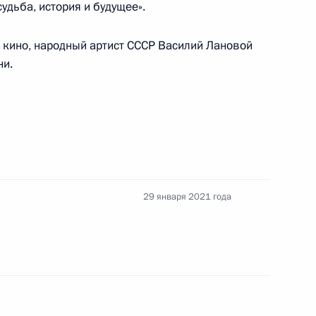
удьба, история и будущее».
и кино, народный артист СССР Василий Лановой
и всея Руси Кириллом
1
ни.
том Азербайджана Ильхамом
29 января 2021 года
глашения о продлении