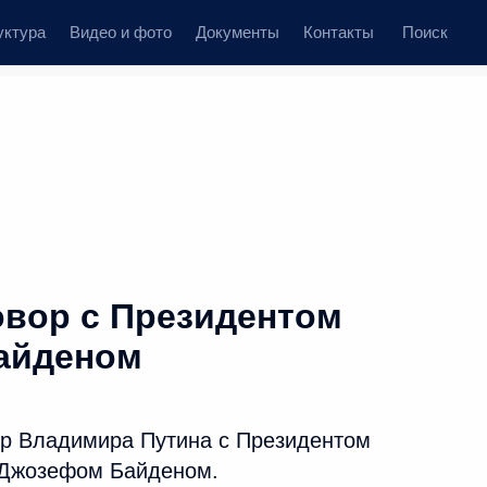
уктура
Видео и фото
Документы
Контакты
Поиск
вор с Президентом
айденом
ор Владимира Путина с Президентом
 Джозефом Байденом.