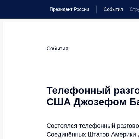
Президент России
События
Стр
События
Телефонный разго
США Джозефом Б
Состоялся телефонный разгов
Соединённых Штатов Америки