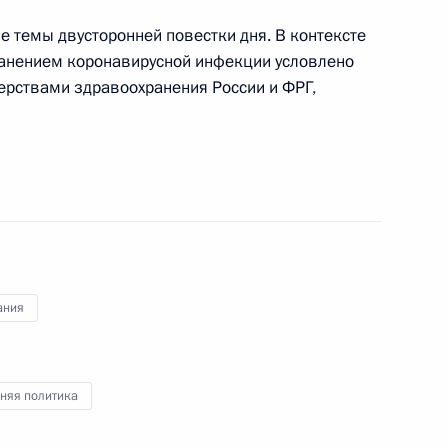
ласть, Ново-Огарёво
е темы двусторонней повестки дня. В контексте
ранением коронавирусной инфекции условлено
ерствами здравоохранения России и ФРГ,
ажданского общества
:
8
ласть, Ново-Огарёво
«Радио России»
ания
няя политика
создания телеканала RT
1
2м