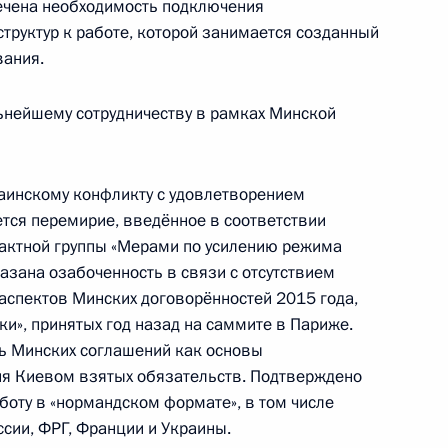
мечена необходимость подключения
ласть, Ново-Огарёво
руктур к работе, которой занимается созданный
вания.
ционного Суда Валерием
3
ьнейшему сотрудничеству в рамках Минской
ласть, Ново-Огарёво
аинскому конфликту с удовлетворением
ется перемирие, введённое в соответствии
тактной группы «Мерами по усилению режима
аккредитованных для участия
азана озабоченность в связи с отсутствием
ладимира Путина
 аспектов Минских договорённостей 2015 года,
и», принятых год назад на саммите в Париже.
ь Минских соглашений как основы
ия Киевом взятых обязательств. Подтверждено
оту в «нормандском формате», в том числе
экономического совета
:
4
сии, ФРГ, Франции и Украины.