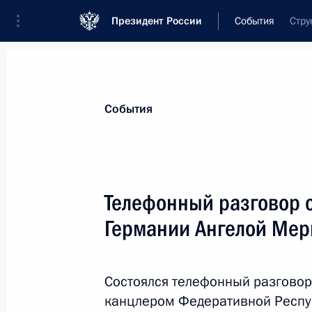
Президент России
События
Стру
Президент
Администрация
Государст
Новости
Стенограммы
Поездки
Те
События
Показа
Телефонный разговор 
Германии Ангелой Мер
14 декабря 2020 года, понедельни
Социальный онлайн-форум партии 
Состоялся телефонный разгово
14 декабря 2020 года, 14:10
Московская об
канцлером Федеративной Респу