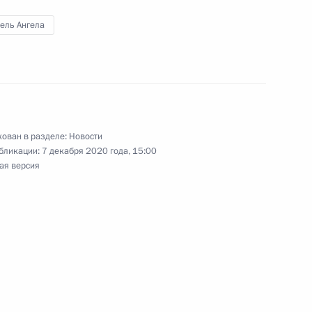
ель Ангела
росам
2
8м
сть, Ново-Огарёво
ован в разделе:
Новости
бликации:
7 декабря 2020 года, 15:00
ая версия
ва
:
3
сть, Ново-Огарёво
ства
1
3м