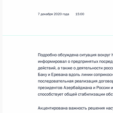
13 декабря 2020 года, воскресень
7 декабря 2020 года
15:00
Соболезнования в связи с кончин
13 декабря 2020 года, 16:30
Подробно обсуждена ситуация вокруг 
12 декабря 2020 года, суббота
информировал о предпринятых посред
Соболезнования в связи с кончино
действий, а также о деятельности рос
Баку и Еревана вдоль линии соприкосн
12 декабря 2020 года, 12:30
последовательная реализация догово
президентов Азербайджана и России и
способствует общей стабилизации обс
11 декабря 2020 года, пятница
Акцентирована важность решения нас
Совещание с постоянными членами