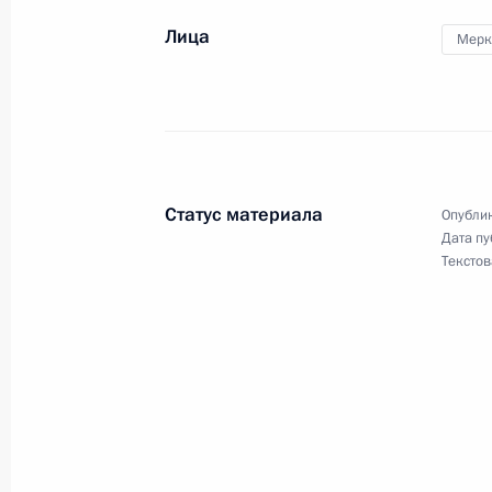
10 декабря 2020 года, 08:00
Лица
Мерк
9 декабря 2020 года, среда
Совещание по экономическим воп
9 декабря 2020 года, 17:00
Московская обла
Статус материала
Опублик
Дата пу
Текстов
Совещание с членами Правительст
9 декабря 2020 года, 15:50
Московская обла
Поздравление с Днём Героев Отече
9 декабря 2020 года, 09:00