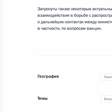
11 декабря 2020 года, 13:45
Московская об
Затронуты также некоторые актуальны
взаимодействия в борьбе с распрост
о дальнейших контактах между минист
10 декабря 2020 года, четверг
в частности, по вопросам вакцин.
Заседание Совета по развитию гр
и правам человека
10 декабря 2020 года, 17:20
Московская об
Поздравление по случаю 30-летия 
География
Герм
10 декабря 2020 года, 09:00
Темы
Внеш
Поздравление по случаю 15-летия 