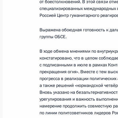
от боестолкновений. В этой связи от
11 декабря 2020 года, 18:05
Московская об
специализированных международных ст
Россией Центр гуманитарного реагиро
Встреча с Председателем Конститу
Выражена обоюдная готовность к дал
Зорькиным
группы ОБСЕ.
11 декабря 2020 года, 17:45
Московская об
В ходе обмена мнениями по внутриукр
констатировано, что в целом соблюда
с подписанными в июле в рамках Кон
Опубликован список журналистов, 
прекращения огня». Вместе с тем выск
в ежегодной пресс-конференции В
прогресса в реализации политических
а также решений «нормандской четвёрк
11 декабря 2020 года, 15:00
Вновь указано на безальтернативност
урегулирования и важность выполнен
намерение продолжить совместную раб
Заседание Высшего Евразийского 
по линии политсоветников лидеров Рос