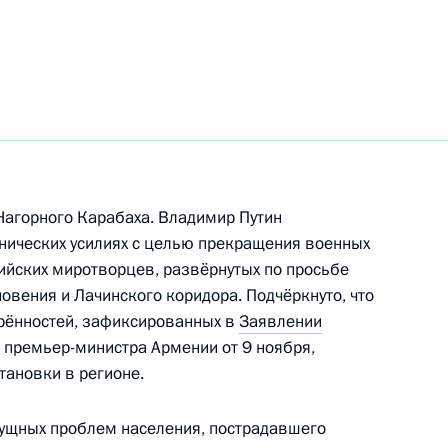
е
ой Евгения Хорошевцева
Нагорного Карабаха. Владимир Путин
нических усилиях с целью прекращения военных
й Валентина Гафта
сийских миротворцев, развёрнутых по просьбе
овения и Лачинского коридора. Подчёркнуто, что
рённостей, зафиксированных в
Заявлении
 премьер-министра Армении от 9 ноября,
тановки в регионе.
ущных проблем населения, пострадавшего
 Совета Безопасности
1