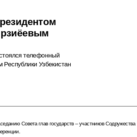
Президентом
ирзиёевым
остоялся телефонный
м Республики Узбекистан
аседанию Совета глав государств – участников Содружества
еренции.