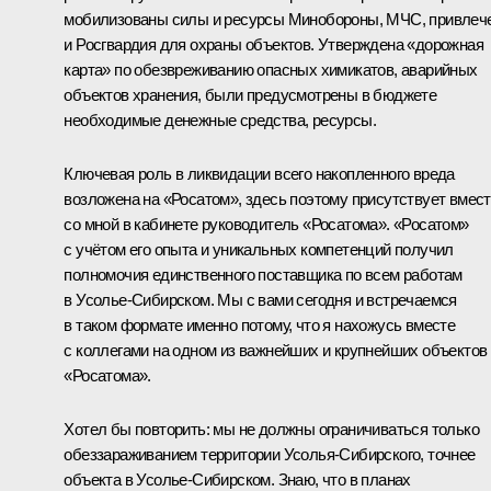
мобилизованы силы и ресурсы Минобороны, МЧС, привлеч
и Росгвардия для охраны объектов. Утверждена «дорожная
карта» по обезвреживанию опасных химикатов, аварийных
объектов хранения, были предусмотрены в бюджете
необходимые денежные средства, ресурсы.
Ключевая роль в ликвидации всего накопленного вреда
возложена на «Росатом», здесь поэтому присутствует вмес
со мной в кабинете руководитель «Росатома». «Росатом»
с учётом его опыта и уникальных компетенций получил
полномочия единственного поставщика по всем работам
в Усолье-Сибирском. Мы с вами сегодня и встречаемся
в таком формате именно потому, что я нахожусь вместе
с коллегами на одном из важнейших и крупнейших объектов
«Росатома».
Хотел бы повторить: мы не должны ограничиваться только
обеззараживанием территории Усолья-Сибирского, точнее
объекта в Усолье-Сибирском. Знаю, что в планах