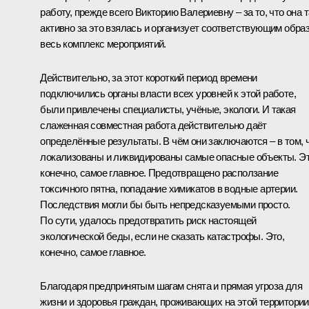
работу, прежде всего Викторию Валериевну – за то, что она т
активно за это взялась и организует соответствующим обра
весь комплекс мероприятий.
Действительно, за этот короткий период времени
подключились органы власти всех уровней к этой работе,
были привлечены специалисты, учёные, экологи. И такая
слаженная совместная работа действительно даёт
определённые результаты. В чём они заключаются – в том, 
локализованы и ликвидированы самые опасные объекты. Эт
конечно, самое главное. Предотвращено расползание
токсичного пятна, попадание химикатов в водные артерии.
Последствия могли бы быть непредсказуемыми просто.
По сути, удалось предотвратить риск настоящей
экологической беды, если не сказать катастрофы. Это,
конечно, самое главное.
Благодаря предпринятым шагам снята и прямая угроза для
жизни и здоровья граждан, проживающих на этой территории