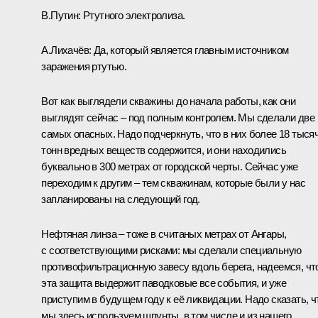
В.Путин:
Ртутного электролиза.
А.Лихачёв:
Да, который является главным источником
заражения ртутью.
Вот как выглядели скважины до начала работы, как они
выглядят сейчас – под полным контролем. Мы сделали две
самых опасных. Надо подчеркнуть, что в них более 18 тыся
тонн вредных веществ содержится, и они находились
буквально в 300 метрах от городской черты. Сейчас уже
переходим к другим – тем скважинам, которые были у нас
запланированы на следующий год.
Нефтяная линза – тоже в считаных метрах от Ангары,
с соответствующими рисками: мы сделали специальную
противофильтрационную завесу вдоль берега, надеемся, чт
эта защита выдержит паводковые все события, и уже
приступим в будущем году к её ликвидации. Надо сказать, ч
мы здесь используем шпунты, в том числе и из нашего