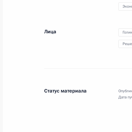
14 октября 2020 года, 19:40
Экон
Совещание с членами Правительст
Лица
Голи
14 октября 2020 года, 16:20
Москва, Кремл
Реше
13 октября 2020 года, вторник
Телефонный разговор с Наследным
Мухаммедом бен Сальманом Аль С
Статус материала
Опублик
13 октября 2020 года, 20:40
Дата пу
Встреча с руководителем Федераль
национальностей Игорем Баринов