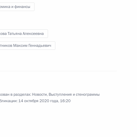
омика и финансы
ва
2
59м
кова Татьяна Алексеевна
ь
тников Максим Геннадьевич
 принцем Саудовской Аравии
аудом
ован в разделах:
Новости
,
Выступления и стенограммы
бликации:
14 октября 2020 года, 16:20
ного агентства по делам
2
ым