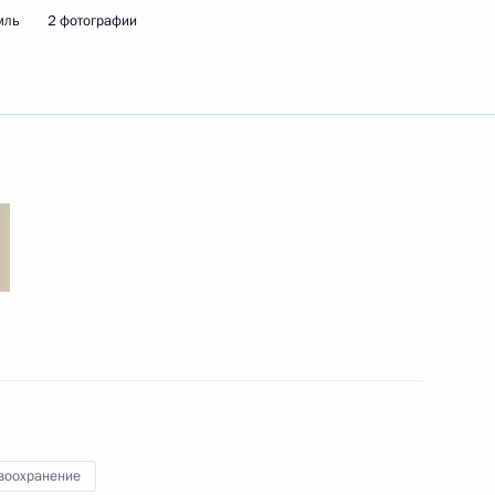
мль
2 фотографии
есии Рашидом Темрезовым
2
ь
ние Героя Труда
ом Турции Реджепом Тайипом
воохранение