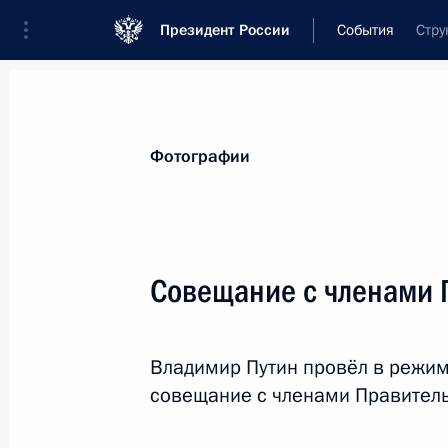
Президент России
События
Стру
Президент
Администрация
Государст
Новости
Стенограммы
Поездки
Те
Фотографии
Показа
Совещание с членами 
16 октября 2020 года, пятница
Владимир Путин провёл в режи
Совещание с постоянными членами
совещание с членами Правител
16 октября 2020 года, 14:10
Москва, Кремл