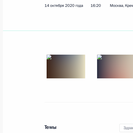
14 октября 2020 года
16:20
Москва, Кре
15 октября 2020 года, четверг
Встреча с главой Карачаево-Черк
15 октября 2020 года, 14:20
Москва, Кремл
Виктору Захарченко присвоено зва
15 октября 2020 года, 13:40
14 октября 2020 года, среда
Телефонный разговор с Президент
Эрдоганом
Темы
Здра