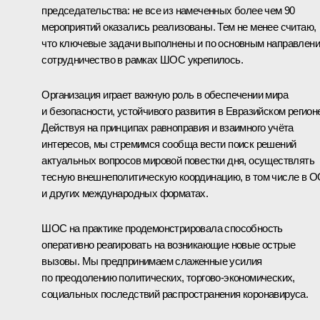
председательства: не все из намеченных более чем 90
мероприятий оказались реализованы. Тем не менее считаю,
что ключевые задачи выполнены и по основным направлен
сотрудничество в рамках ШОС укрепилось.
Организация играет важную роль в обеспечении мира
и безопасности, устойчивого развития в Евразийском регион
Действуя на принципах равноправия и взаимного учёта
интересов, мы стремимся сообща вести поиск решений
актуальных вопросов мировой повестки дня, осуществлять
тесную внешнеполитическую координацию, в том числе в 
и других международных форматах.
ШОС на практике продемонстрировала способность
оперативно реагировать на возникающие новые острые
вызовы. Мы предпринимаем слаженные усилия
по преодолению политических, торгово-экономических,
социальных последствий распространения коронавируса.