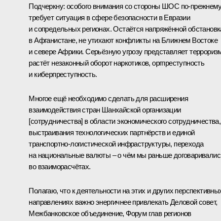
Подчеркну: особого внимания со стороны ШОС по-прежнем
требует ситуация в сфере безопасности в Евразии
и сопредельных регионах. Остаётся напряжённой обстановк
в Афганистане, не утихают конфликты на Ближнем Востоке
и севере Африки. Серьёзную угрозу представляет терроризм
растёт незаконный оборот наркотиков, оргпреступность
и киберпреступность.
Многое ещё необходимо сделать для расширения
взаимодействия стран Шанхайской организации
[сотрудничества] в области экономического сотрудничества,
выстраивания технологических партнёрств и единой
транспортно-логистической инфраструктуры, перехода
на национальные валюты – о чём мы раньше договаривалис
во взаиморасчётах.
Полагаю, что к деятельности на этих и других перспективны
направлениях важно энергичнее привлекать Деловой совет,
Межбанковское объединение, Форум глав регионов