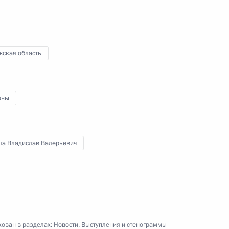
жская область
тится с Президентом
о
оны
 Совета Безопасности
1
а Владислав Валерьевич
ласть, Ново-Огарёво
росам
ован в разделах:
Новости
,
Выступления и стенограммы
4
5м