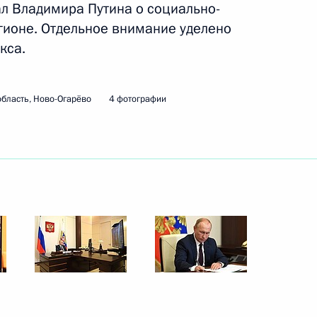
 Владимира Путина о социально-
гионе. Отдельное внимание уделено
ик
кса.
и Александром Лукашенко
4
20м
бласть, Ново-Огарёво
4 фотографии
том Франции Эммануэлем
торам и гостям