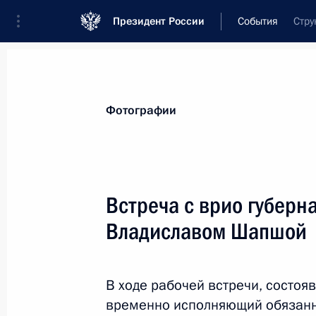
Президент России
События
Стру
Президент
Администрация
Государст
Новости
Стенограммы
Поездки
Те
Фотографии
Показа
Встреча с врио губерн
Владиславом Шапшой
15 сентября 2020 года, вторник
Открытие медицинских центров в П
В ходе рабочей встречи, состо
15 сентября 2020 года, 15:50
Московская об
временно исполняющий обязанн