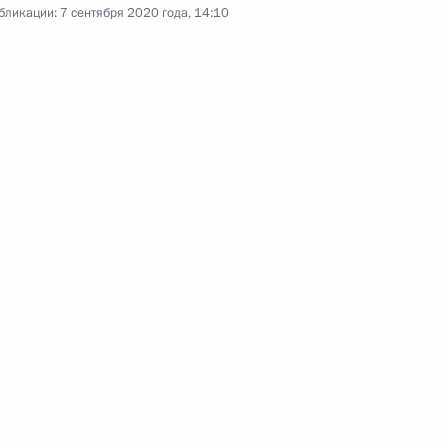
бликации:
7 сентября 2020 года, 14:10
ласть, Ново-Огарёво
ом Сербии Александром
х дел стран ШОС
3
5м
асть, Ново-Огарёво
ва
5
52м