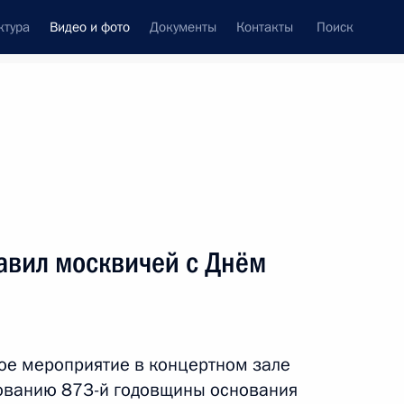
ктура
Видео и фото
Документы
Контакты
Поиск
си
ия, встречи
Встречи со СМИ
сентябрь, 2020
ть следующие материалы
авил москвичей с Днём
Владимир Путин поздравил
москвичей с Днём города
ое мероприятие в концертном зале
нованию 873-й годовщины основания