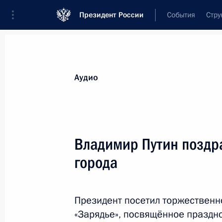
Президент России
События
Стру
Видеозаписи
Фотографии
Аудиозапи
Все материалы
Выступления
Совещан
Аудио
Показа
Владимир Путин поздр
города
Совещание о ликвидации
последствий паводка
Президент посетил торжественн
в Иркутской области
«Зарядье», посвящённое празд