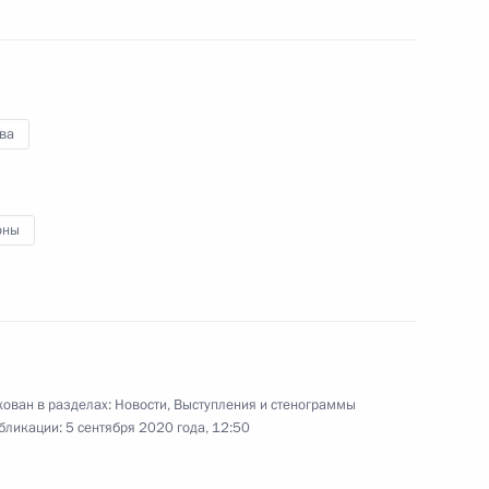
Правительства
ва
ть, Ново-Огарёво
оны
00:00
ован в разделах:
Новости
,
Выступления и стенограммы
Приветствие организаторам,
бликации:
5 сентября 2020 года, 12:50
участникам и гостям
Международного военно-