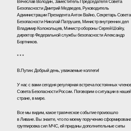
Вячеслав Володин
, Заместитель Председателя Совета
Безопасности
Дмитрий Медведев
, Руководитель
Администрации Президента
Антон Вайно
, Секретарь Совета
Безопасности
Николай Патрушев
, Министр внутренних дел
Владимир Колокольцев
, Министр обороны
Сергей Шойгу
,
директор Федеральной службы безопасности
Александр
Бортников
.
* * *
В.Путин:
Добрый день, уважаемые коллеги!
У нас с вами сегодня регулярная встреча постоянных члено
Совета Безопасности России. Поговорим о ситуации в наше
стране, в мире.
Все мы видим, какое трагическое событие произошло
в Ливане. Вы знаете, что по моему поручению сформирован
группировка сил МЧС, ей приданы дополнительные силы