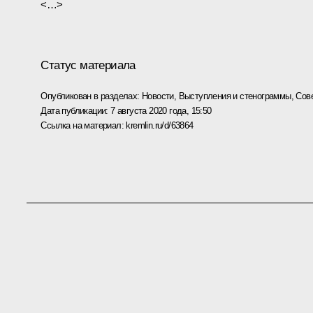
<…>
Статус материала
Опубликован в разделах:
Новости
,
Выступления и стенограммы
,
Сов
Дата публикации:
7 августа 2020 года, 15:50
Ссылка на материал:
kremlin.ru/d/63864