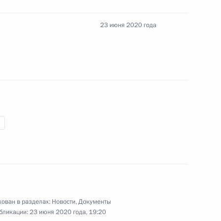
ть, Ново-Огарёво
23 июня 2020 года
аслей экономики,
:
3
аспространения
ть, Ново-Огарёво
едствий разлива дизельного
4
26м
ть, Ново-Огарёво
ован в разделах:
Новости
,
Документы
бликации:
23 июня 2020 года, 19:20