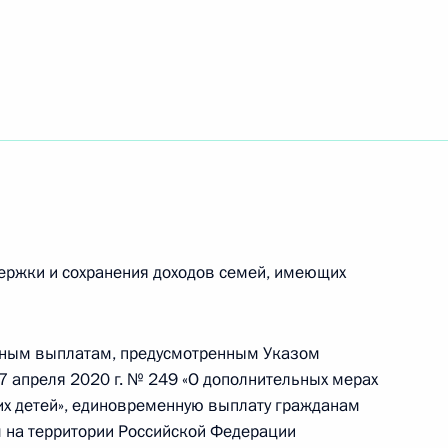
емьям, имеющим детей
на Шавкатом Мирзиёевым
3
ержки и сохранения доходов семей, имеющих
ександром Вучичем
2
льным выплатам, предусмотренным Указом
7 апреля 2020 г. № 249 «О дополнительных мерах
х детей», единовременную выплату гражданам
на территории Российской Федерации
1
51м