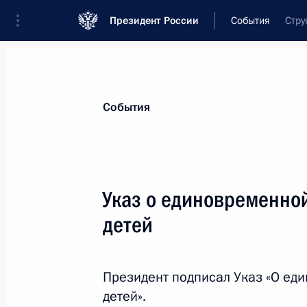
Президент России
События
Стру
Президент
Администрация
Государст
Новости
Стенограммы
Поездки
Те
События
Показа
Указ о единовременно
детей
Парад в честь 75-летия Великой П
24 июня 2020 года, 11:15
Москва, Красная 
Президент подписал Указ «О е
детей».