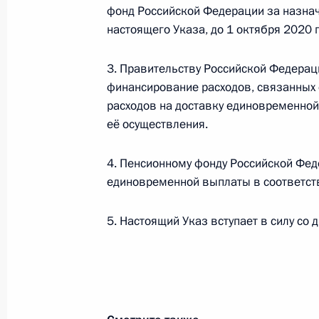
В День памяти и скорби Президент
фонд Российской Федерации за назна
Вооружённых Сил и музейный комп
настоящего Указа, до 1 октября 2020 г
22 июня 2020 года, 10:30
Московская облас
3. Правительству Российской Федерац
финансирование расходов, связанных 
расходов на доставку единовременной
21 июня 2020 года, воскресенье
её осуществления.
Опубликованы указы Президента о
российских медицинских и научных
4. Пенсионному фонду Российской Фе
единовременной выплаты в соответст
Пирогова и медалью Луки Крымско
21 июня 2020 года, 10:00
5. Настоящий Указ вступает в силу со 
20 июня 2020 года, суббота
Встреча с медицинскими работник