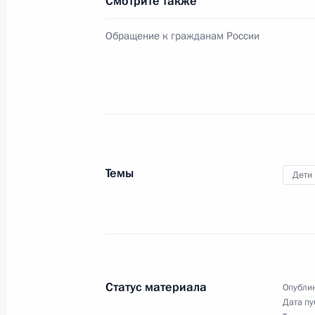
Смотрите также
20 июня 2020 года, 15:00
Московская облас
Обращение к гражданам России
19 июня 2020 года, пятница
Совещание с представителями отр
столкнувшимися с последствиями р
коронавирусной инфекции
19 июня 2020 года, 16:50
Московская облас
Темы
Дети
Совещание о ходе ликвидации посл
топлива в Красноярском крае
19 июня 2020 года, 15:00
Московская облас
Статус материала
Опублик
Дата пу