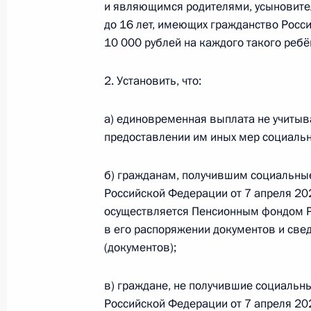
и являющимся родителями, усыновител
23 июня 2020 года, 17:00
Москва, Кремль
до 16 лет, имеющих гражданство Росс
10 000 рублей на каждого такого ребё
24 июня на Красной площади Влад
2. Установить, что:
парад в ознаменование 75-й годо
Отечественной войне
а) единовременная выплата не учитыв
23 июня 2020 года, 15:00
предоставлении им иных мер социаль
б) гражданам, получившим социальные
Российской Федерации от 7 апреля 20
22 июня 2020 года, понедельник
осуществляется Пенсионным фондом 
Возложение венка к Могиле Неизве
в его распоряжении документов и све
(документов);
22 июня 2020 года, 12:20
Москва, Александ
в) граждане, не получившие социальн
Российской Федерации от 7 апреля 20