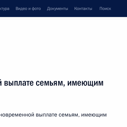
ктура
Видео и фото
Документы
Контакты
Поиск
венный Совет
Совет Безопасности
Комиссии и советы
леграммы
Сведения о Президенте
июнь, 2020
ть следующие материалы
й выплате семьям, имеющим
обеды
:
76
площадь
диновременной выплате семьям, имеющим