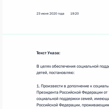
23 июня 2020 года, вторник
Указ о единовременной выплате с
23 июня 2020 года
19:20
23 июня 2020 года, 19:20
Встреча с Президентом Узбекиста
23 июня 2020 года, 19:00
Москва, Кремль
Текст Указа:
В целях обеспечения социальной подд
детей, постановляю:
Встреча с Президентом Сербии Ал
23 июня 2020 года, 17:30
Москва, Кремль
1. Произвести в дополнение к социа
Президента Российской Федерации от 
социальной поддержки семей, имеющи
Обращение к гражданам России
Российской Федерации, проживающим 