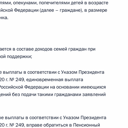
ями, опекунами, попечителями детей в возрасте
ийской Федерации (далее – граждане), в размере
нка.
имир Путин примет военный
вщины Победы в Великой
ается в составе доходов семей граждан при
ной поддержки;
 выплаты в соответствии с Указом Президента
20 г. № 249, единовременная выплата
Российской Федерации на основании имеющихся
стного Солдата
дений без подачи такими гражданами заявлений
8
ровский сад
ые выплаты в соответствии с Указом Президента
20 г. № 249, вправе обратиться в Пенсионный