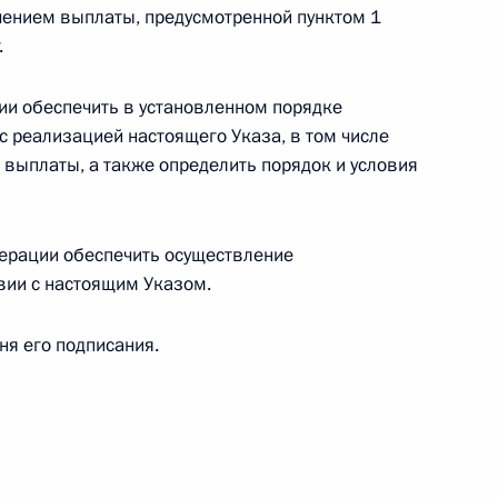
 посетил главный храм
13
10м
чением выплаты, предусмотренной пунктом 1
лекс «Дорога памяти»
.
ть, Кубинка
ии обеспечить в установленном порядке
с реализацией настоящего Указа, в том числе
 выплаты, а также определить порядок и условия
 награждении работников
 учреждений орденом
дерации обеспечить осуществление
вии с настоящим Указом.
го
дня его подписания.
ами
:
4