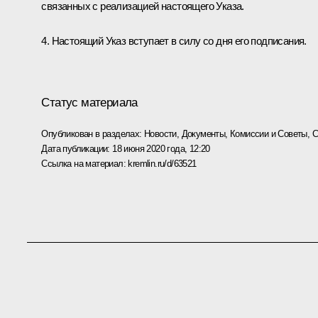
связанных с реализацией настоящего Указа.
4. Настоящий Указ вступает в силу со дня его подписания.
Статус материала
Опубликован в разделах:
Новости
,
Документы
,
Комиссии и Советы
,
С
Дата публикации:
18 июня 2020 года, 12:20
Ссылка на материал:
kremlin.ru/d/63521