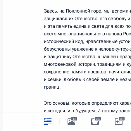
Болсонаро
Здесь, на Поклонной горе, мы вспомин
15 июня 2020 года, 18:00
защищавших Отечество, его свободу и
и эта память едина и свята для всех п
всего многонационального народа Рос
Совещание о реализации мер под
исторический код, нравственные устои
безусловны уважение к человеку-труж
и социальной сферы
и защитнику Отечества, к нашей нера
15 июня 2020 года, 16:30
Московская облас
многовековой истории, традициям и ку
сохранение памяти предков, почитани
и семьи, любовь к своей земле и нез
12 июня 2020 года, пятница
границ.
В День России Президент вручил м
Это основы, которые определяют харак
12 июня 2020 года, 13:30
Москва
и сегодня, и в будущем. И потому зако
внести эти фундаментальные, стержне
13
25м
25м
что такую позицию разделяет и подде