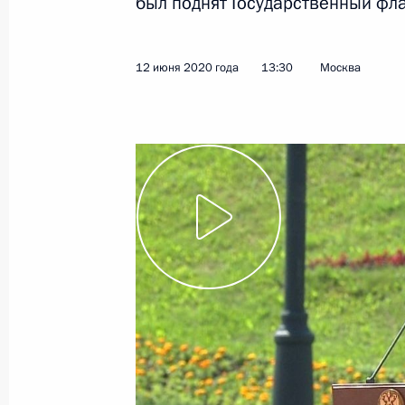
был поднят Государственный фл
Указ о присуждении Государственн
достижения в области гуманитарно
12 июня 2020 года
13:30
Москва
18 июня 2020 года, 12:20
Указ о некоторых вопросах присуж
за выдающиеся достижения в обла
деятельности
18 июня 2020 года, 12:20
Указ о присуждении Государственны
литературы и искусства 2019 года
18 июня 2020 года, 12:20