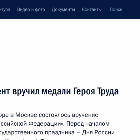
ктура
Видео и фото
Документы
Контакты
Поиск
венный Совет
Совет Безопасности
Комиссии и советы
леграммы
Сведения о Президенте
июнь, 2020
ть следующие материалы
нт вручил медали Героя Труда
том Азербайджана Ильхамом
оре в Москве состоялось вручение
Российской Федерации». Перед началом
ударственного праздника – Дня России