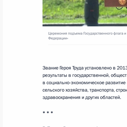
Указ о присуждении Государственны
и технологий 2019 года
Церемония подъема Государственного флага и 
18 июня 2020 года, 12:20
Федерации»
Объявлены лауреаты Государствен
Звание Героя Труда установлено в 20
18 июня 2020 года, 12:15
результаты в государственной, общест
в социально-экономическое развитие 
сельского хозяйства, транспорта, стро
здравоохранения и других областей.
17 июня 2020 года, среда
Встреча с главой госкорпорации «
* * *
17 июня 2020 года, 14:30
Москва, Кремль