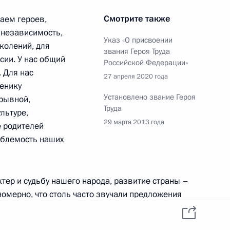
Смотрите также
аем героев,
 независимость,
Указ «О присвоении
околений, для
звания Героя Труда
сии. У нас общий
Российской Федерации»
держки экономики
. Для нас
:
3
27 апреля 2020 года
енику
Установлено звание Героя
зрывной,
ть, Ново-Огарёво
Труда
льтуре,
29 марта 2013 года
е родителей
ыблемость наших
едали Героя Труда
13
25м
тер и судьбу нашего народа, развитие страны –
номерно, что столь часто звучали предложения
вые принципы в Конституцию России. Убеждён,
рживает абсолютное большинство наших граждан.