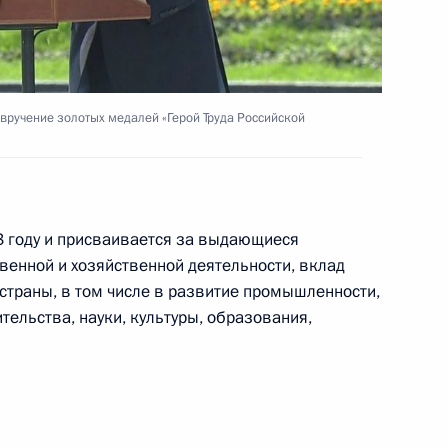
х премий в области науки
вручение золотых медалей «Герой Труда Российской
ной премии 2019 года
13 году и присваивается за выдающиеся
венной и хозяйственной деятельности, вклад
страны, в том числе в развитие промышленности,
ительства, науки, культуры, образования,
Росатом» Алексеем Лихачёвым
3