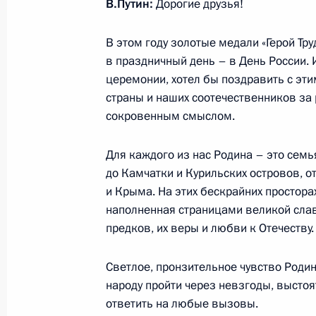
В.Путин:
Дорогие друзья!
В этом году золотые медали «Герой Тр
16 июня 2020 года, вторник
в праздничный день – в День России.
церемонии, хотел бы поздравить с эт
Встреча с директором ФСБ Алекса
страны и наших соотечественников за 
16 июня 2020 года, 14:10
Московская облас
сокровенным смыслом.
Для каждого из нас Родина – это семь
15 июня 2020 года, понедельник
до Камчатки и Курильских островов, о
и Крыма. На этих бескрайних простора
Телефонный разговор с Президент
наполненная страницами великой слав
Вучичем
предков, их веры и любви к Отечеству.
15 июня 2020 года, 19:30
Светлое, пронзительное чувство Роди
народу пройти через невзгоды, выстоя
ответить на любые вызовы.
Телефонный разговор с Президен