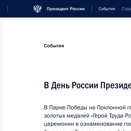
Президент России
События
Стру
Президент
Администрация
Государст
Новости
Стенограммы
Поездки
Те
События
Показа
В День России Президе
Телефонный разговор с Президен
Алиевым
В Парке Победы на Поклонной г
18 июня 2020 года, 12:30
золотых медалей «Герой Труда 
церемонии в ознаменование гос