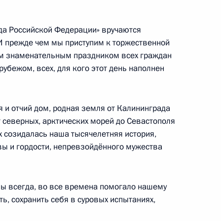
уда Российской Федерации» вручаются
 И прежде чем мы приступим к торжественной
им знаменательным праздником всех граждан
ндром Бортниковым
3
рубежом, всех, для кого этот день наполнен
ть, Ново-Огарёво
я и отчий дом, родная земля от Калининграда
т северных, арктических морей до Севастополя
х созидалась наша тысячелетняя история,
ом Сербии Александром
ы и гордости, непревзойдённого мужества
ны всегда, во все времена помогало нашему
ть, сохранить себя в суровых испытаниях,
том Бразилии Жаиром