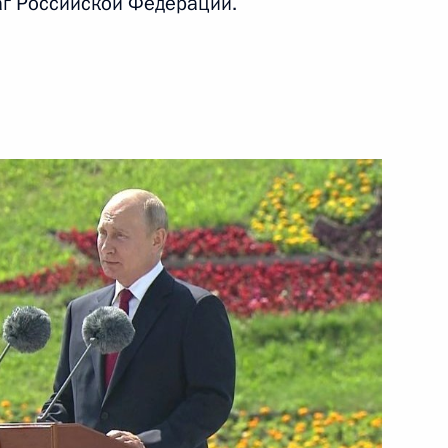
аг Российской Федерации.
ых премий за выдающиеся
й деятельности 2019 года
дения Государственной премии
сти гуманитарной
х премий в области