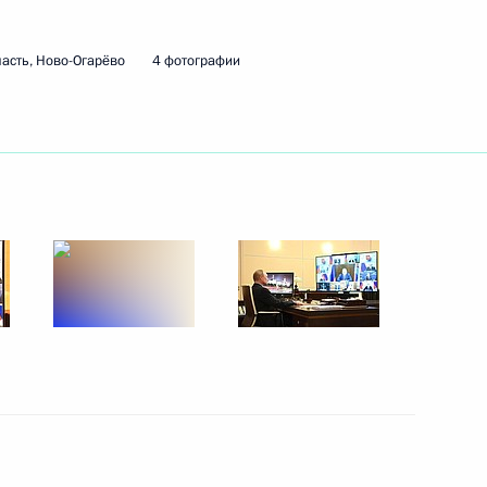
х премий в области науки
асть, Ново-Огарёво
4 фотографии
ной премии 2019 года
Росатом» Алексеем Лихачёвым
3