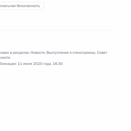
ональная безопасность
ндром Бортниковым
3
ть, Ново-Огарёво
ован в разделах:
Новости
,
Выступления и стенограммы
,
Совет
сности
бликации:
11 июня 2020 года, 16:30
ом Сербии Александром
том Бразилии Жаиром