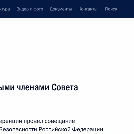
ктура
Видео и фото
Документы
Контакты
Поиск
венный Совет
Совет Безопасности
Комиссии и советы
леграммы
Сведения о Президенте
июнь, 2020
ть следующие материалы
ыми членами Совета
х премий в области
еренции провёл совещание
 Безопасности Российской Федерации.