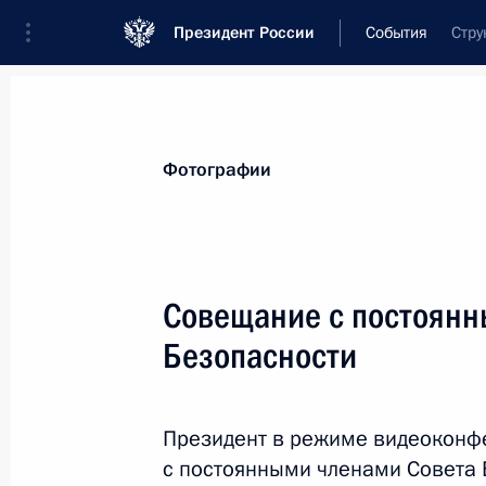
Президент России
События
Стру
Президент
Администрация
Государст
Новости
Стенограммы
Поездки
Те
Фотографии
Показа
Совещание с постоянн
Безопасности
Указ о присуждении Государственны
литературы и искусства 2019 года
18 июня 2020 года, 12:20
Президент в режиме видеоконф
с постоянными членами Совета