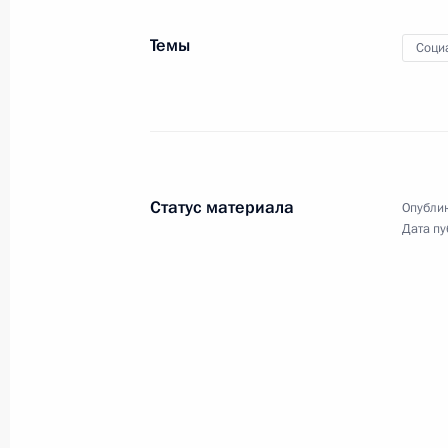
Темы
Соци
Встреча с социальными работника
8 июня 2020 года, 14:55
Московская област
6 июня 2020 года, суббота
Статус материала
Опублик
Встреча с деятелями культуры
Дата пу
6 июня 2020 года, 15:30
Московская област
5 июня 2020 года, пятница
Встреча с генеральным директоро
Дмитриевым