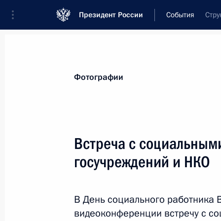
Президент России
События
Стру
Президент
Администрация
Государст
Новости
Стенограммы
Поездки
Те
Фотографии
Показа
Встреча с социальным
госучреждений и НКО
Встреча с председателем правлен
Грефом
9 июня 2020 года, 15:15
Московская област
В День социального работника 
видеоконференции встречу с с