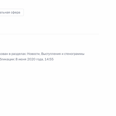
альная сфера
ми госучреждений и НКО
3
12м
ь, Ново-Огарёво
ован в разделах:
Новости
,
Выступления и стенограммы
бликации:
8 июня 2020 года, 14:55
:
3
ь, Ново-Огарёво
м РФПИ Кириллом
3