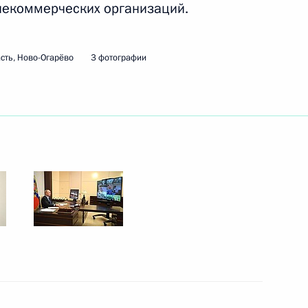
некоммерческих организаций.
остовской области Василием
2
сть, Ново-Огарёво
3 фотографии
ь, Ново-Огарёво
елия Артуром Парфенчиковым
3
ь, Ново-Огарёво
ом Египта Абдельфаттахом