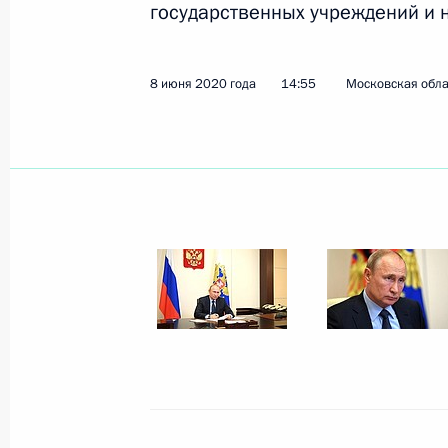
государственных учреждений и 
Рабочая встреча с губернатором Р
Голубевым
8 июня 2020 года
14:55
Московская обла
9 июня 2020 года, 14:40
Московская област
8 июня 2020 года, понедельник
Встреча с главой Республики Кар
8 июня 2020 года, 18:00
Московская област
Телефонный разговор с Президент
Сиси
8 июня 2020 года, 17:05