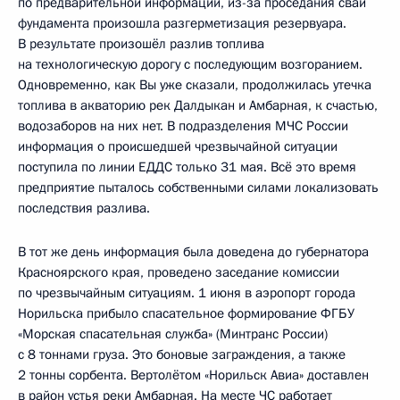
по предварительной информации, из-за проседания свай
фундамента произошла разгерметизация резервуара.
В результате произошёл разлив топлива
на технологическую дорогу с последующим возгоранием.
Одновременно, как Вы уже сказали, продолжилась утечка
топлива в акваторию рек Далдыкан и Амбарная, к счастью,
водозаборов на них нет. В подразделения МЧС России
информация о происшедшей чрезвычайной ситуации
поступила по линии ЕДДС только 31 мая. Всё это время
предприятие пыталось собственными силами локализовать
последствия разлива.
В тот же день информация была доведена до губернатора
Красноярского края, проведено заседание комиссии
по чрезвычайным ситуациям. 1 июня в аэропорт города
Норильска прибыло спасательное формирование ФГБУ
«Морская спасательная служба» (Минтранс России)
с 8 тоннами груза. Это боновые заграждения, а также
2 тонны сорбента. Вертолётом «Норильск Авиа» доставлен
в район устья реки Амбарная. На месте ЧС работает