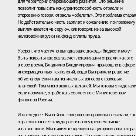
для территорий опережающего развития. Это решение
позволит повысить конкурентоспособность отрасли и,
откровенно говоря, отрасль «обелить». Это проблема старая
Но действительно часть зарплат, к сожалению, по-прежнему
выплачивается «в серую», как говорят, из-за высокой
налоговой нагрузки на фонд оплаты труда.
Уверен, что частично выпадающие доходы бюджета могут
быть покрыты как раз за счет легализации отрасли, как это
в свое время, Владимир Владимирович, произошло в сфере
информационных технологий, когда Вы приняли решение
об установлении там пониженных взносов страховых
платежей. Там много важных деталей. Мы готовы эти детали
если поручите, отработать совместно с Министерством
финансов России.
И последнее. Вы сейчас совершенно правильно сказали, чт
отрасли точно есть куда расти на внутреннем рынке
и на внешнем. Мы видим тенденцию на цифровизацию отра
и на изменение цепочек поставок. Поэтому видим возможно