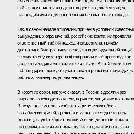
смысле являются жизненно необходимыми, в том числе, ка
сейчас выясняется в ходе последних недель и месяцев,
необходимыми и для обеспечения безопасности граждан.
Так, в самом начале эпидемии, причём в условиях известны
вынужденных ограничений, российские компании проявили
ответственный, гибкий подход и развернули, причём
достаточно быстро, выпуск средств индивидуальной защит
в каких-то случаях перепрофилировали своё производство,
а где-то наладили его фактически с нуля. В этой связи хочу
поблагодарить всех, кто участвовал в решении этой задачи:
рабочих, инженеров, управленцев.
В короткие сроки, как уже сказал, в России в десятки раз
выросло производство масок, перчаток, защитных костюмов
В результате удалось избежать критических сбоев
в снабжении врачей, среднего и младшего медперсонала
больниц, служб скорой помощи. А если где-то они и были
на первом этапе из-за нехватки, то это достаточно быстро
было исправлено. Другие сбои тоже имели место, знаю об э