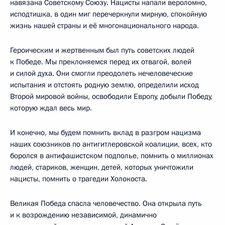
навязана Советскому Союзу. Нацисты напали вероломно,
исподтишка, в один миг перечеркнули мирную, спокойную
жизнь нашей страны и её многонационального народа.
Героическим и жертвенным был путь советских людей
к Победе. Мы преклоняемся перед их отвагой, волей
и силой духа. Они смогли преодолеть нечеловеческие
испытания и отстоять родную землю, определили исход
Второй мировой войны, освободили Европу, добыли Победу,
которую ждал весь мир.
И конечно, мы будем помнить вклад в разгром нацизма
наших союзников по антигитлеровской коалиции, всех, кто
боролся в антифашистском подполье, помнить о миллионах
людей, стариков, женщин, детей, которых уничтожили
нацисты, помнить о трагедии Холокоста.
Великая Победа спасла человечество. Она открыла путь
и к возрождению независимой, динамично