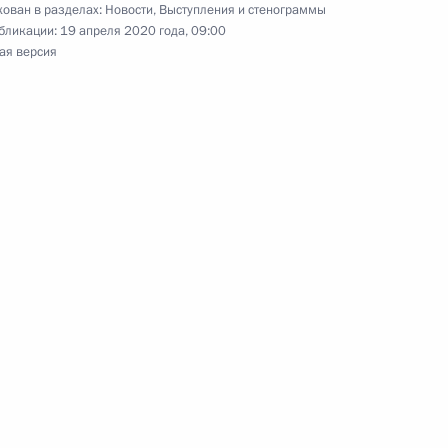
ован в разделах:
Новости
,
Выступления и стенограммы
алининградской области
2
бликации:
19 апреля 2020 года, 09:00
ая версия
асть, Ново-Огарёво
ом Турции Реджепом Тайипом
риморского края Олегом
3
асть, Ново-Огарёво