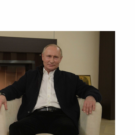
топливно-энергетического
4
20м
асть, Ново-Огарёво
ьства Михаилу Мишустину
ению санитарно-
 населения в связи
ой инфекции