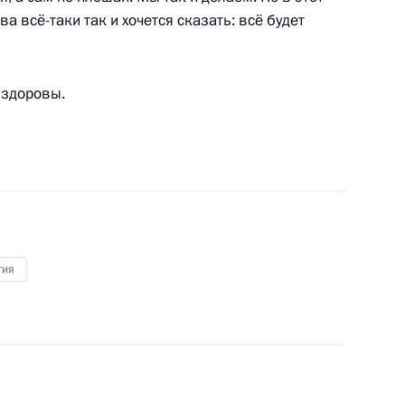
 всё-таки так и хочется сказать: всё будет
асть, Ново-Огарёво
 здоровы.
вердловской области
2
асть, Ново-Огарёво
гия
ом Ирана Хасаном Рухани