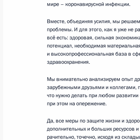
мире – коронавирусной инфекции.
Совместное заявление Президента
В.В.Путина и Президента Соединё
Вместе, объединяя усилия, мы решае
Д.Трампа по случаю 75-й годовщин
проблемы. И для этого, как я уже не ра
25 апреля 2020 года, 18:00
всё есть: здоровая, сильная экономик
потенциал, необходимая материальна
и высокопрофессиональная база в сф
здравоохранения.
24 апреля 2020 года, пятница
Совещание с постоянными членами
Мы внимательно анализируем опыт дру
зарубежными друзьями и коллегами, по
24 апреля 2020 года, 16:15
Московская обл
что нужно делать при любом развитии 
при этом на опережение.
Совещание по вопросам развития
Да, все меры по защите жизни и здор
промышленности
дополнительных и больших ресурсов и 
24 апреля 2020 года, 15:30
рачительно, точечно, исходя из скла