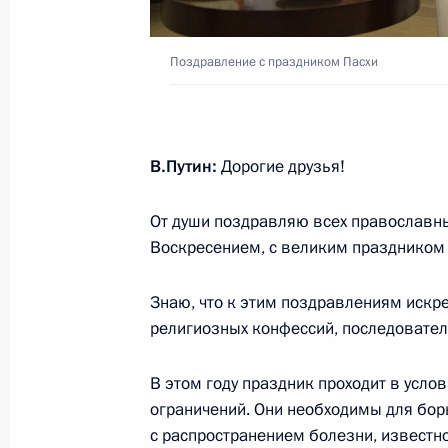
28 апреля 2020 года, 19:05
Поздравление с праздником Пасхи
Совещание с руководителями субъ
противодействия распространению
В.Путин:
Дорогие друзья!
28 апреля 2020 года, 19:00
Московская обл
От души поздравляю всех православн
Воскресением, с великим праздником 
27 апреля 2020 года, понедельник
Совещание о ситуации с паводками
Знаю, что к этим поздравлениям искр
религиозных конфессий, последовател
27 апреля 2020 года, 15:25
Московская обл
В этом году праздник проходит в усл
ограничений. Они необходимы для бо
25 апреля 2020 года, суббота
с распространением болезни, известн