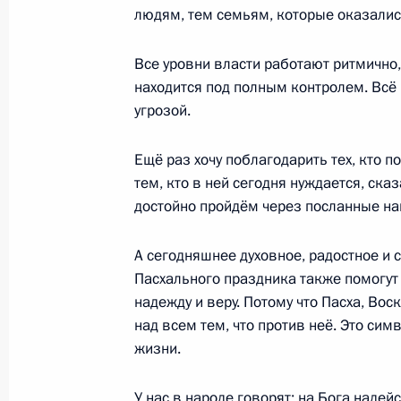
людям, тем семьям, которые оказалис
Все уровни власти работают ритмично,
23 апреля 2020 года, четверг
находится под полным контролем. Всё
Совещание по вопросам банковско
угрозой.
23 апреля 2020 года, 14:00
Московская обл
Ещё раз хочу поблагодарить тех, кто 
тем, кто в ней сегодня нуждается, ска
достойно пройдём через посланные на
22 апреля 2020 года, среда
А сегодняшнее духовное, радостное и
Телефонный разговор с Федераль
Пасхального праздника также помогут 
Ангелой Меркель
надежду и веру. Потому что Пасха, Во
22 апреля 2020 года, 16:15
над всем тем, что против неё. Это си
жизни.
Встреча с губернатором Воронежс
У нас в народе говорят: на Бога надейс