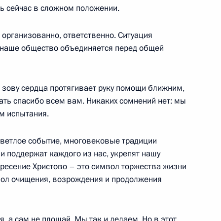
ь сейчас в сложном положении.
 организованно, ответственно. Ситуация
 наше общество объединяется перед общей
го кредитования экономики
2
30м
асть, Ново-Огарёво
по зову сердца протягивает руку помощи ближним,
зать спасибо всем вам. Никаких сомнений нет: мы
м испытания.
 светлое событие, многовековые традиции
ным канцлером Германии
и поддержат каждого из нас, укрепят нашу
скресение Христово – это символ торжества жизни
мвол очищения, возрождения и продолжения
кой области Александром
3
я, а сам не плошай. Мы так и делаем. Но в этот