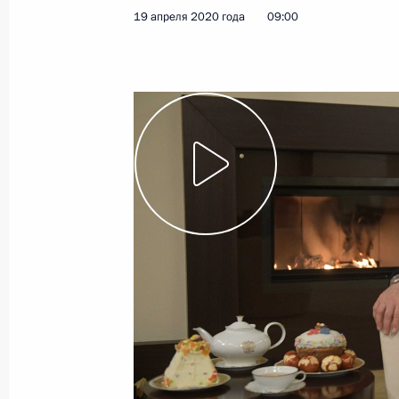
19 апреля 2020 года
09:00
Совещание по вопросам развития 
комплекса
29 апреля 2020 года, 16:20
Московская обл
28 апреля 2020 года, вторник
Поручение Председателю Правител
28 апреля 2020 года, 19:10
Продлено действие мер по обеспеч
эпидемиологического благополучия
с распространением коронавирусн