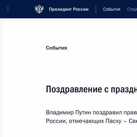
Президент России
События
Стру
Президент
Администрация
Государст
Новости
Стенограммы
Поездки
Те
События
Показа
Поздравление с празд
29 апреля 2020 года, среда
Владимир Путин поздравил прав
Совещание с постоянными членами
России, отмечающих Пасху – Св
29 апреля 2020 года, 17:50
Московская обл