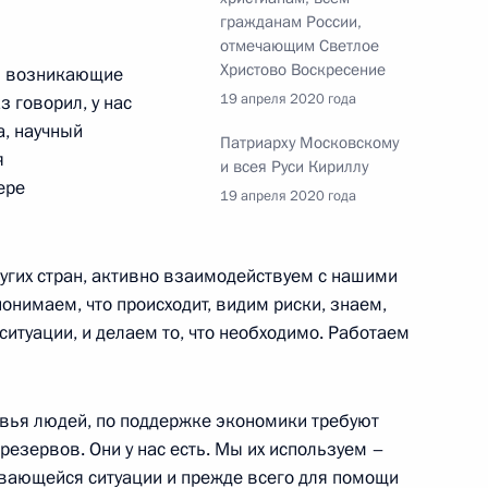
 Российской Федерации
гражданам России,
отмечающим Светлое
нных Штатов Америки
Христово Воскресение
м возникающие
ы встречи на Эльбе
19 апреля 2020 года
з говорил, у нас
а, научный
Патриарху Московскому
я
и всея Руси Кириллу
ере
19 апреля 2020 года
 Совета Безопасности
1
2м
гих стран, активно взаимодействуем с нашими
нимаем, что происходит, видим риски, знаем,
асть, Ново-Огарёво
ситуации, и делаем то, что необходимо. Работаем
 автомобильной
:
1
овья людей, по поддержке экономики требуют
резервов. Они у нас есть. Мы их используем –
дывающейся ситуации и прежде всего для помощи