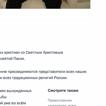
ектов Федерации по вопросам
:
4
 коронавирусной инфекции
асть, Ново-Огарёво
ых христиан со Светлым Христовым
святой Пасхи.
 и пожарами в регионах
енне присоединяются представители всех наших
:
5
и всех традиционных религий России.
асть, Ново-Огарёво
Смотрите также
овиях вынужденных
рьбы
Православным
ой уже во всём
христианам, всем