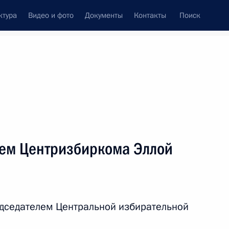
ктура
Видео и фото
Документы
Контакты
Поиск
венный Совет
Совет Безопасности
Комиссии и советы
леграммы
Сведения о Президенте
март, 2020
ть следующие материалы
лем Центризбиркома Эллой
ения (интервью ТАСС)
6
4м
едседателем Центральной избирательной