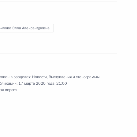
рвью ТАСС)
6
8м
илова Элла Александровна
 Сергеем Кравцовым
3
ован в разделах:
Новости
,
Выступления и стенограммы
бликации:
17 марта 2020 года, 21:00
ая версия
 и отношениях с США
6
8м