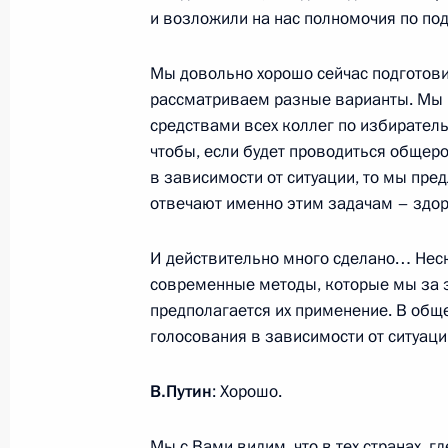
Президент направил запрос в Конс
и возложили на нас полномочия по под
14 марта 2020 года, 15:00
Мы довольно хорошо сейчас подготови
рассматриваем разные варианты. Мы
средствами всех коллег по избирател
13 марта 2020 года, пятница
чтобы, если будет проводиться общеро
Встреча с Президентом Южной Осе
в зависимости от ситуации, то мы пре
отвечают именно этим задачам – здор
13 марта 2020 года, 15:45
Москва, Кремль
И действительно много сделано… Неск
современные методы, которые мы за э
О нынешних руководителях корпора
предполагается их применение. В обще
(интервью ТАСС)
голосования в зависимости от ситуаци
13 марта 2020 года, 15:00
В.Путин
: Хорошо.
Мы с Вами видим, что в тех странах, гд