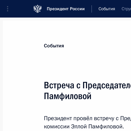
Президент России
События
Стру
Президент
Администрация
Государст
Новости
Стенограммы
Поездки
Те
События
Показа
Встреча с Председате
Памфиловой
О среднем классе и доходах насел
18 марта 2020 года, 15:00
Президент провёл встречу с Пр
комиссии Эллой Памфиловой.