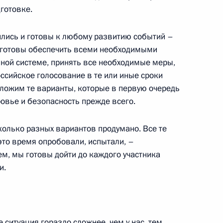
титуционный Суд
готовке.
лись и готовы к любому развитию событий –
 готовы обеспечить всеми необходимыми
ьной системе, принять все необходимые меры,
ссийское голосование в те или иные сроки
тии Анатолием Бибиловым
дложим те варианты, которые в первую очередь
4
овье и безопасность прежде всего.
олько разных вариантов продумано. Все те
то время опробовали, испытали, –
ций и олигархах 90-х
6
9м
м, мы готовы дойти до каждого участника
и.
е ситуация гораздо сложнее, чем у нас, тем