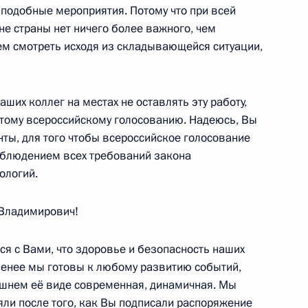
 подобные мероприятия. Потому что при всей
е страны нет ничего более важного, чем
ем смотреть исходя из складывающейся ситуации,
тиным
3
аших коллег на местах не оставлять эту работу,
 этому всероссийскому голосованию. Надеюсь, Вы
ты, для того чтобы всероссийское голосование
облюдением всех требований закона
ологий.
ссовета по противодействию
Владимирович!
ься с Вами, что здоровье и безопасность наших
 менее мы готовы к любому развитию событий,
ешнем её виде современная, динамичная. Мы
ряли после того, как Вы подписали распоряжение