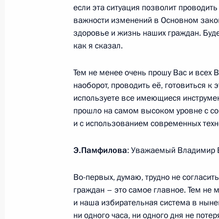
если эта ситуация позволит проводить
важности изменений в Основном закон
здоровье и жизнь наших граждан. Буд
Встреча с главой ВТБ Андреем Кос
как я сказал.
16 марта 2020 года, 14:30
Москва, Кремль
Тем не менее очень прошу Вас и всех В
наоборот, проводить её, готовиться к
используете все имеющиеся инструмен
15 марта 2020 года, воскресенье
прошло на самом высоком уровне с с
и с использованием современных техн
Распоряжение о рабочей группе Го
распространению коронавируса
Э.Памфилова
: Уважаемый Владимир 
15 марта 2020 года, 21:30
Во-первых, думаю, трудно не согласит
граждан – это самое главное. Тем не
14 марта 2020 года, суббота
и наша избирательная система в нын
ни одного часа, ни одного дня не поте