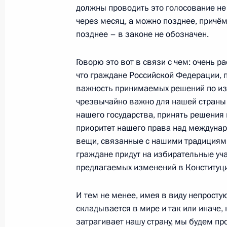
должны проводить это голосование не
через месяц, а можно позднее, причём
16 марта 2020 года, понедельник
позднее – в законе не обозначен.
Телефонный разговор с Президент
Говорю это вот в связи с чем: очень р
16 марта 2020 года, 17:55
что граждане Российской Федерации,
важность принимаемых решений по изм
чрезвычайно важно для нашей страны 
нашего государства, принять решения 
Телефонный разговор с Президент
приоритет нашего права над междуна
Ниинистё
вещи, связанные с нашими традициями,
16 марта 2020 года, 16:20
граждане придут на избирательные уча
предлагаемых изменений в Конституци
О санкциях как стимуле для разви
И тем не менее, имея в виду непрост
ТАСС)
складывается в мире и так или иначе, н
затрагивает нашу страну, мы будем про
16 марта 2020 года, 15:00