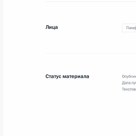
О бизнесе большом и малом (инте
12 марта 2020 года, 15:00
Лица
Памф
Встреча с Министром просвещения
12 марта 2020 года, 13:40
Москва, Кремль
Статус материала
Опублик
Дата пу
11 марта 2020 года, среда
Текстов
О России на международной арене
(интервью ТАСС)
11 марта 2020 года, 15:00