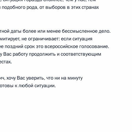
 Совета Безопасности
9
 подобного рода, от выборов в этих странах
тной даты более или менее бессмысленное дело.
митирует, не ограничивает: если ситуация
ее поздний срок это всероссийское голосование.
инистром Болгарии Бойко
шу Вас работу продолжить и соответствующим
стах.
, хочу Вас уверить, что ни на минуту
отовы к любой ситуации.
ом Турции Реджепом Тайипом