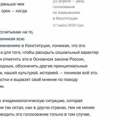
22 апреля – день
 раньше чем
голосования
 срок – когда
по изменениям
в Конституции
17 марта 2020 года
ом Эстонии Керсти Кальюлайд
ассчитываю на то,
 понимая всю
енениям в Конституции, понимая, что это
и для того, чтобы раскрыть социальный характер
и отметить это в Основном законе России,
ом Финляндии Саули
родным, обозначить другие принципиальные
 нашей культурой, историей, – понимая всё это,
стки и выразят своё мнение по поводу
и.
тия экономики (интервью
ую эпидемиологическую ситуацию, которая
6
4м
е так остро, как в других странах, тем не менее
водить это голосование только в том случае,