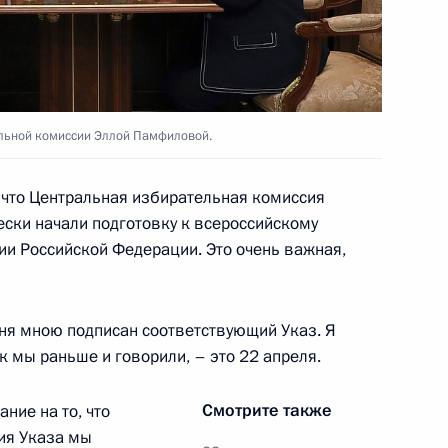
лько (интервью ТАСС)
6
8м
льной комиссии Эллой Памфиловой.
 что Центральная избирательная комиссия
ески начали подготовку к всероссийскому
и Российской Федерации. Это очень важная,
ситуации с коронавирусом
6
10м
дня мною подписан соответствующий Указ. Я
к мы раньше и говорили, – это 22 апреля.
ы
6
37м
Смотрите также
ние на то, что
ния Указа мы