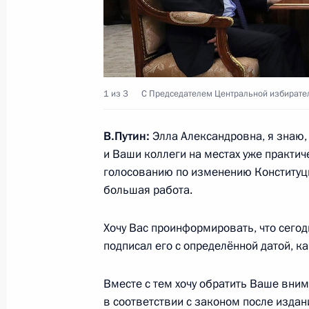
медицинского применения
17 марта 2020 года, 16:20
Об оппозиции – системной и не то
1 из 3
С Председателем Центральной избирате
17 марта 2020 года, 15:00
В.Путин:
Элла Александровна, я знаю,
и Ваши коллеги на местах уже практич
голосованию по изменению Конституци
Посещение центра по мониторингу 
большая работа.
17 марта 2020 года, 14:40
Москва
Хочу Вас проинформировать, что сего
подписал его с определённой датой, ка
Заседание коллегии Генпрокуратур
Вместе с тем хочу обратить Ваше внима
17 марта 2020 года, 13:20
Москва
в соответствии с законом после изда