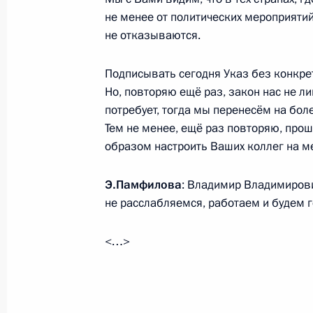
Совещание с постоянными членами
не менее от политических мероприятий
13 марта 2020 года, 13:40
Москва, Кремль
не отказываются.
Подписывать сегодня Указ без конкре
Но, повторяю ещё раз, закон нас не ли
12 марта 2020 года, четверг
потребует, тогда мы перенесём на бол
Телефонный разговор с Премьер-м
Тем не менее, ещё раз повторяю, про
Борисовым
образом настроить Ваших коллег на ме
12 марта 2020 года, 18:15
Э.Памфилова
: Владимир Владимирович
не расслабляемся, работаем и будем г
Телефонный разговор с Президент
<…>
Эрдоганом
12 марта 2020 года, 16:30