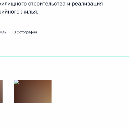
жилищного строительства и реализация
й Алексея Ботяна
ийного жилья.
емль
3 фотографии
ом Узбекистана Шавкатом
инистром Италии Джузеппе