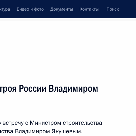
ктура
Видео и фото
Документы
Контакты
Поиск
венный Совет
Совет Безопасности
Комиссии и советы
леграммы
Сведения о Президенте
февраль, 2020
ть следующие материалы
строя России Владимиром
кована заключительная часть
записи за 2015–2019 годы
 встречу с Министром строительства
йства Владимиром Якушевым.