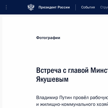
Президент России
События
Стру
Президент
Администрация
Государст
Новости
Стенограммы
Поездки
Те
Фотографии
Показа
Встреча с главой Мин
Якушевым
В альбоме «Путин. 20 лет» опубли
материалов – фотографии и видео
13 февраля 2020 года, 15:15
Владимир Путин провёл рабочую
и жилищно-коммунального хозя