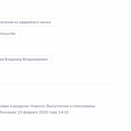
росам
3
4м
селение из аварийного жилья
ль
ительство
ом Турции Реджепом Тайипом
ев Владимир Владимирович
ован в разделах:
Новости
,
Выступления и стенограммы
ефть» Игорем Сечиным
бликации:
10 февраля 2020 года, 14:10
4
ль