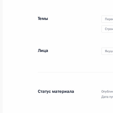
Совещание по экономическим воп
Темы
Пере
12 февраля 2020 года, 13:50
Москва, Крем
Стро
Телефонный разговор с Президент
Лица
Якуш
Эрдоганом
12 февраля 2020 года, 11:50
11 февраля 2020 года, вторник
Статус материала
Опублик
Встреча с главой компании «Росн
Дата пу
11 февраля 2020 года, 13:50
Москва, Крем