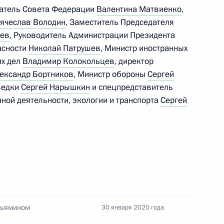
а 2019 год
датель Совета Федерации
Валентина Матвиенко
,
ячеслав Володин
, Заместитель Председателя
дев
, Руководитель Администрации Президента
асности
Николай Патрушев
, Министр иностранных
их дел
Владимир Колокольцев
, директор
ександр Бортников
, Министр обороны
Сергей
ведки
Сергей Нарышкин
и спецпредставитель
ации россиян из районов
ной деятельности, экологии и транспорта
Сергей
навирусом
и всея Руси Кириллом
3
ньямином
30 января 2020 года