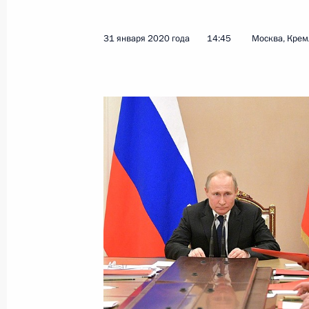
Встреча с представителями общест
4 февраля 2020 года, 15:45
Череповец
31 января 2020 года
14:45
Москва, Крем
5 февраля состоится церемония вр
Президенту России послами ряда и
4 февраля 2020 года, 15:00
Посещение Череповецкого химико-
4 февраля 2020 года, 14:10
Череповец
Владимир Путин прибыл в Черепов
4 февраля 2020 года, 13:10
Череповец