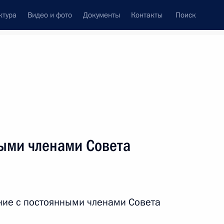
ктура
Видео и фото
Документы
Контакты
Поиск
венный Совет
Совет Безопасности
Комиссии и советы
леграммы
Сведения о Президенте
февраль, 2020
ть следующие материалы
ыми членами Совета
7
ние с постоянными членами Совета