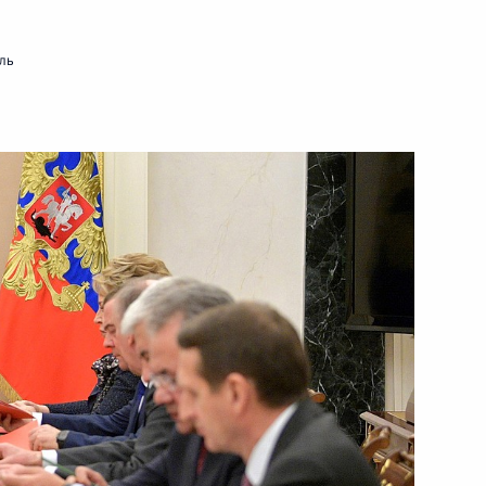
венности
:
7
ль
учения верительных грамот
ностранных государств
технологического колледжа
7
ец
2