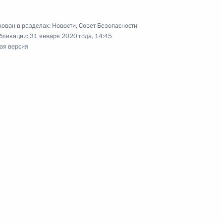
ован в разделах:
Новости
,
Совет Безопасности
бликации:
31 января 2020 года, 14:45
ая версия
ности полпреда Президента
 Совета Безопасности
8
ным канцлером Германии