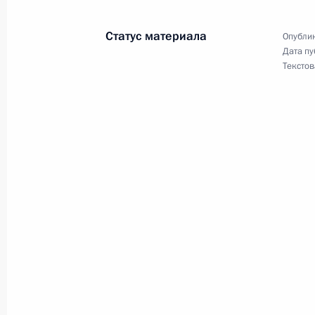
31 января 2020 года, 14:50
Статус материала
Опублик
Дата пу
Текстов
Михаил Кротов освобождён от долж
в Конституционном Суде
31 января 2020 года, 14:50
Совещание с постоянными членами
31 января 2020 года, 14:45
Москва, Кремль
Телефонный разговор с Федераль
Ангелой Меркель
31 января 2020 года, 13:50