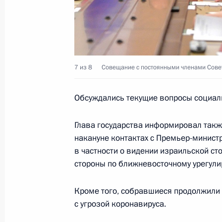
3 февраля 2020 года, понедельник
Телефонный разговор с Королём С
7 из 8
Совещание с постоянными членами Совет
бен Абдель Азизом Аль Саудом
3 февраля 2020 года, 20:50
Обсуждались текущие вопросы социал
Глава государства информировал такж
накануне контактах с Премьер-минист
Рабочая встреча с Министром сель
в частности о видении израильской с
Патрушевым
стороны по ближневосточному урегул
3 февраля 2020 года, 14:10
Москва, Кремль
Кроме того, собравшиеся продолжили 
с угрозой коронавируса.
Объявлены лауреаты премии Презид