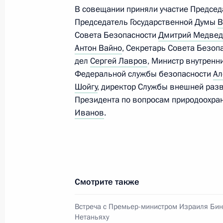
и инноваций для молодых учёных з
В совещании приняли участие Предсе
Председатель Государственной Думы
В
3 февраля 2020 года, 12:30
Москва
Совета Безопасности
Дмитрий Медве
Антон Вайно
, Секретарь Совета Безоп
дел
Сергей Лавров
, Министр внутренн
1 февраля 2020 года, суббота
Федеральной службы безопасности
Ал
Шойгу
, директор Службы внешней раз
Самолёты ВКС привлечены к эваку
Президента по вопросам природоохран
Китая, наиболее поражённых коро
Иванов
.
1 февраля 2020 года, 17:40
Встреча с Патриархом Московским 
Смотрите также
1 февраля 2020 года, 14:00
Москва, Кремль
Встреча с Премьер-министром Израиля Би
Нетаньяху