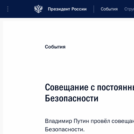
Президент России
События
Стру
Президент
Администрация
Государст
Новости
Стенограммы
Поездки
Те
События
Показа
Совещание с постоянн
Безопасности
Посещение Центра боевых искусств
4 февраля 2020 года, 17:30
Череповец
Владимир Путин провёл совеща
Безопасности.