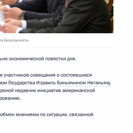
аудовской Аравии Сальманом
а Безопасности.
ьно-экономической повестки дня.
е участников совещания о состоявшихся
ром Государства Израиль
Биньямином Нетаньяху
,
ского хозяйства Дмитрием
3
тороной недавних инициатив американской
ированию.
обмен мнениями по ситуации, связанной
ента в области науки
7