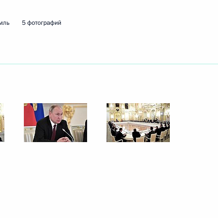
 правительств зарубежных
мль
5 фотографий
е
том США Дональдом Трампом
ным канцлером Германии