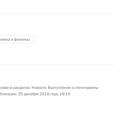
ом Египта Абдельфаттахом
омика и финансы
 Совета Безопасности
10
ован в разделах:
Новости
,
Выступления и стенограммы
бликации:
25 декабря 2019 года, 19:15
иничевым
2
ь