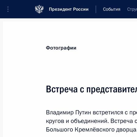
Президент России
События
Стру
Президент
Администрация
Государст
Новости
Стенограммы
Поездки
Те
Фотографии
Показа
Встреча с представите
Телефонный разговор с Президент
Ниинистё
Владимир Путин встретился с п
30 декабря 2019 года, 16:10
кругов и объединений. Встреча 
Большого Кремлёвского дворца