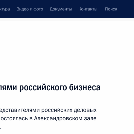
ктура
Видео и фото
Документы
Контакты
Поиск
венный Совет
Совет Безопасности
Комиссии и советы
леграммы
Сведения о Президенте
декабрь, 2019
ть следующие материалы
лями российского бизнеса
ом Финляндии Саули
редставителями российских деловых
состоялась в Александровском зале
.