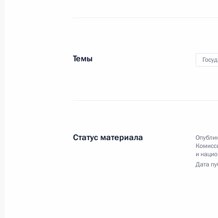
29 января 2020 года
Аудио, 9 мин.
Темы
Госу
Совещание по вопросам
социально-экономического
развития Крыма
и Севастополя
Статус материала
Опублик
Комисс
10 января 2020 года
Аудио, 7 мин.
и наци
Дата пу
Президент провёл в Ялте
совещание по вопросам
социально-экономического
развития Республики Крым
и города федерального значения