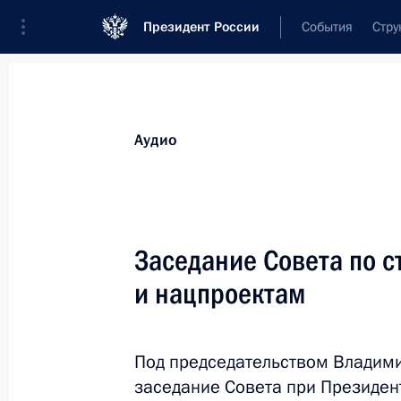
Президент России
События
Стру
Видеозаписи
Фотографии
Аудиозапи
Все материалы
Выступления
Совещан
Аудио
Показа
Заседание Совета по с
и нацпроектам
Заседание Совета
по развитию местного
Под председательством Владими
самоуправления
заседание Совета при Президен