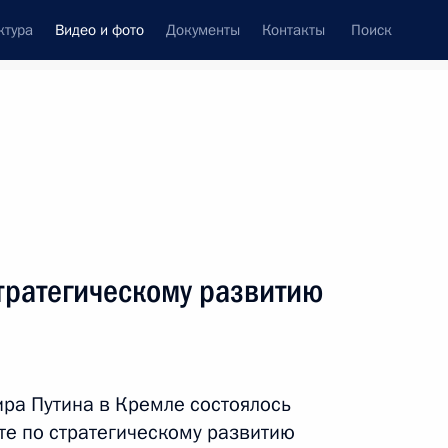
ктура
Видео и фото
Документы
Контакты
Поиск
си
ия, встречи
Встречи со СМИ
январь, 2020
ть следующие материалы
тратегическому развитию
Посещение Центра
управления регионом
ра Путина в Кремле состоялось
в Подмосковье
те по стратегическому развитию