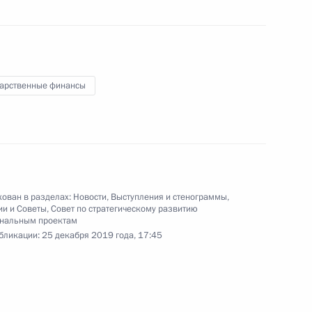
21 января 2020 года
Аудио, 3 мин.
Владимир Путин провёл встречу
с членами Правительства.
дарственные финансы
Совещание по вопросам
перспективного развития
Военно-Морского Флота
ован в разделах:
Новости
,
Выступления и стенограммы
,
ии и Советы
,
Совет по стратегическому развитию
9 января 2020 года
Аудио, 5 мин.
ональным проектам
бликации:
25 декабря 2019 года, 17:45