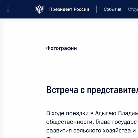
Президент России
События
Стру
Президент
Администрация
Государст
Новости
Стенограммы
Поездки
Те
Фотографии
Показа
Встреча с представит
23 декабря 2019 года, понедельни
В ходе поездки в Адыгею Владим
Встреча с представителями общест
общественности. Глава государ
23 декабря 2019 года, 18:40
Супс, Республи
развития сельского хозяйства и