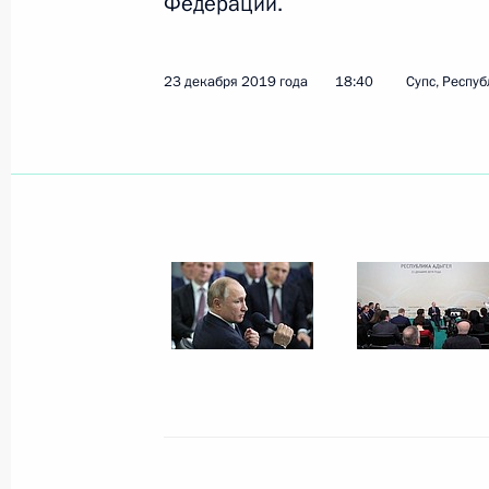
Федерации.
Телефонный разговор с Андреем К
23 декабря 2019 года
18:40
Супс, Респу
23 декабря 2019 года, 16:45
Супс, Республи
Посещение тепличного комплекса 
23 декабря 2019 года, 16:30
Супс, Республи
Открыто железнодорожное движени
23 декабря 2019 года, 14:30
Керчь – Таман
Послание Президента Федеральном