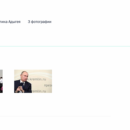
очетовым
2
3м
блика Адыгея
3 фотографии
ка Адыгея
«Зелёный дом»
4
ка Адыгея
е по Крымскому мосту
16
23м
ь
у Собранию состоится