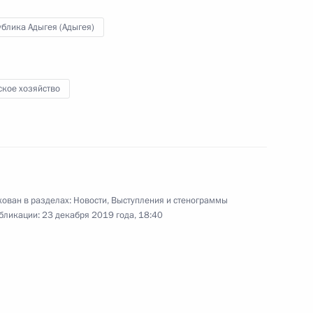
блика Адыгея (Адыгея)
ское хозяйство
е
анам энергетического
ован в разделах:
Новости
,
Выступления и стенограммы
бликации:
23 декабря 2019 года, 18:40
на Шавкатом Мирзиёевым
2
рг