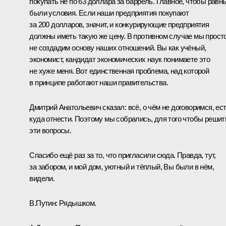
покупать не по 63 доллара за баррель. Главное, чтобы равн
были условия. Если наши предприятия покупают
за 200 долларов, значит, и конкурирующие предприятия
должны иметь такую же цену. В противном случае мы прост
не создадим основу наших отношений. Вы как учёный,
экономист, кандидат экономических наук понимаете это
не хуже меня. Вот единственная проблема, над которой
в принципе работают наши правительства.
Дмитрий Анатольевич сказал: всё, о чём не договоримся, ес
куда отнести. Поэтому мы собрались, для того чтобы решит
эти вопросы.
Спасибо ещё раз за то, что пригласили сюда. Правда, тут,
за забором, и мой дом, уютный и тёплый, Вы были в нём,
видели.
В.Путин:
Рядышком.