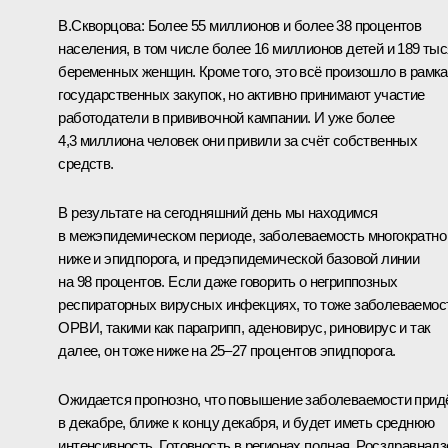
В.Скворцова:
Более 55 миллионов и более 38 процентов
населения, в том числе более 16 миллионов детей и 189 ты
беременных женщин. Кроме того, это всё произошло в рамк
государственных закупок, но активно принимают участие
работодатели в прививочной кампании. И уже более
4,3 миллиона человек они привили за счёт собственных
средств.
В результате на сегодняшний день мы находимся
в межэпидемическом периоде, заболеваемость многократно
ниже и эпидпорога, и предэпидемической базовой линии
на 98 процентов. Если даже говорить о негриппозных
респираторных вирусных инфекциях, то тоже заболеваемос
ОРВИ, такими как парагрипп, аденовирус, риновирус и так
далее, он тоже ниже на 25–27 процентов эпидпорога.
Ожидается прогнозно, что повышение заболеваемости прид
в декабре, ближе к концу декабря, и будет иметь среднюю
интенсивность. Готовность в регионах полная, Росздравнадз