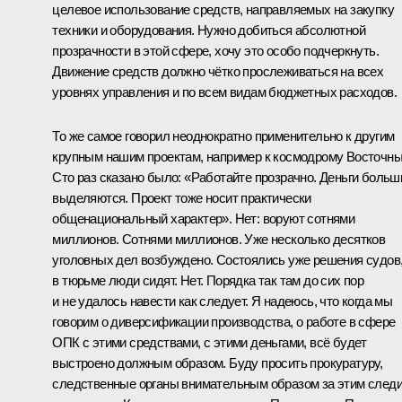
целевое использование средств, направляемых на закупку
техники и оборудования. Нужно добиться абсолютной
прозрачности в этой сфере, хочу это особо подчеркнуть.
Движение средств должно чётко прослеживаться на всех
уровнях управления и по всем видам бюджетных расходов.
То же самое говорил неоднократно применительно к другим
крупным нашим проектам, например к космодрому Восточны
Сто раз сказано было: «Работайте прозрачно. Деньги больш
выделяются. Проект тоже носит практически
общенациональный характер». Нет: воруют сотнями
миллионов. Сотнями миллионов. Уже несколько десятков
уголовных дел возбуждено. Состоялись уже решения судов
в тюрьме люди сидят. Нет. Порядка так там до сих пор
и не удалось навести как следует. Я надеюсь, что когда мы
говорим о диверсификации производства, о работе в сфере
ОПК с этими средствами, с этими деньгами, всё будет
выстроено должным образом. Буду просить прокуратуру,
следственные органы внимательным образом за этим следи