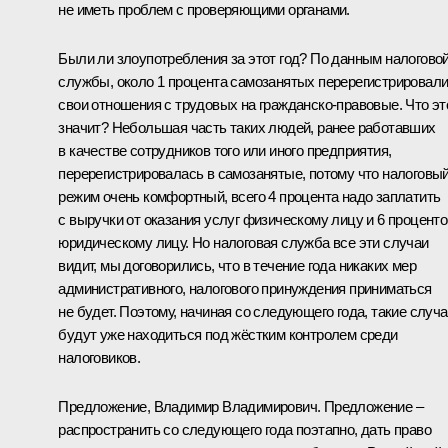
не иметь проблем с проверяющими органами.
Были ли злоупотребления за этот год? По данным налогово
службы, около 1 процента самозанятых перерегистрировал
свои отношения с трудовых на гражданско-правовые. Что эт
значит? Небольшая часть таких людей, ранее работавших
в качестве сотрудников того или иного предприятия,
перерегистрировалась в самозанятые, потому что налоговы
режим очень комфортный, всего 4 процента надо заплатить
с выручки от оказания услуг физическому лицу и 6 проценто
юридическому лицу. Но налоговая служба все эти случаи
видит, мы договорились, что в течение года никаких мер
административного, налогового принуждения приниматься
не будет. Поэтому, начиная со следующего года, такие случ
будут уже находиться под жёстким контролем среди
налоговиков.
Предложение, Владимир Владимирович. Предложение –
распространить со следующего года поэтапно, дать право