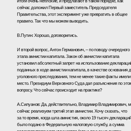
итоги очень неплохие, и предлагают в таком порядке, как
сейчас доложил Первый заместитель Председателя
Правительства, этот эксперимент уже превратить в общее
правило. Так что мы можем выводить.
В.Путин:
Хорошо, договорились.
И второй вопрос, Антон Германович, – по поводу очередного
этапа амнистии капитала. Закон об амнистии капитала
установил абсолютный запрет на использование деклараци
поданных в ходе амнистии капитала, в качестве основания 
уголовного преследования, тем не менее такие факты имели
место. Президиум Верховного Суда дал разъяснения по это
вопросу. Что сейчас происходит на практике?
А.Силуанов:
Да, действительно, Владимир Владимирович, 
сейчас реализуем третий этап амнистии. Хочу сказать, что
за то время, когда шла амнистия, около 19 тысяч деклараци
было подано в Федеральную налоговую службу, а сумма