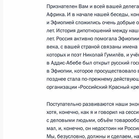
Признателен Вам и всей вашей делега
Африка. И в начале нашей беседы, кон
и Эфиопией сложились очень добрые о
24 октября 2019 года, четверг
лет. История дипотношений между наш
Встреча с Президентом Экваториал
лет. Россия активно помогала Эфиопии
Обиангом Нгемой Мбасого
века, с вашей страной связаны имена 
которых и поэт Николай Гумилёв, и уч
24 октября 2019 года, 21:00
Сочи
в Аддис-Абебе был открыт русский го
в Эфиопии, которое просуществовало 
позднее стала по-прежнему действую
Встреча с исполняющим обязаннос
организации «Российский Красный кре
Парамасивумом Вьяпури
Поступательно развиваются наши эко
24 октября 2019 года, 20:35
Сочи
хотя, конечно, как я и говорил на сесс
с деловыми людьми, объём товарооб
мал, и, конечно, он недостоин ни Росси
Встреча с Президентом Гвинеи Аль
Мы, безусловно, должны и сделаем, н