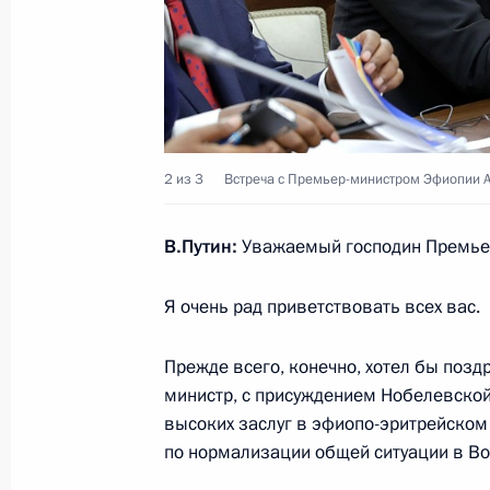
26 октября 2019 года, суббота
Телефонный разговор с Президен
Макроном
26 октября 2019 года, 16:45
2 из 3
Встреча с Премьер-министром Эфиопии 
Совещание с постоянными членами
В.Путин:
Уважаемый господин Премьер
26 октября 2019 года, 13:00
Москва, Кремл
Я очень рад приветствовать всех вас.
25 октября 2019 года, пятница
Прежде всего, конечно, хотел бы поз
министр, с присуждением Нобелевской
Встреча с руководителем Федерал
высоких заслуг в эфиопо-эритрейском
Владимиром Булавиным
по нормализации общей ситуации в Во
25 октября 2019 года, 14:15
Московская обл