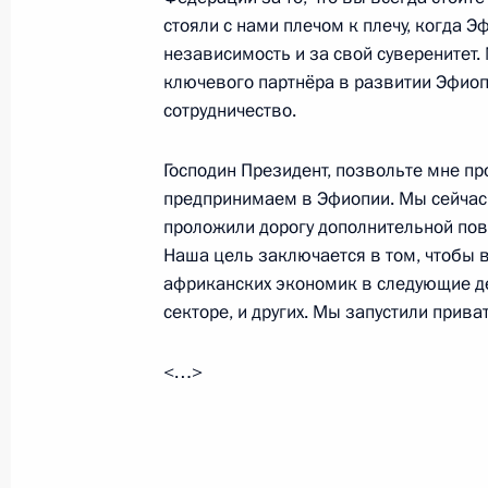
стояли с нами плечом к плечу, когда 
независимость и за свой суверенитет
Встреча с Главой Алжира Абдельк
ключевого партнёра в развитии Эфиоп
24 октября 2019 года, 17:40
Сочи
сотрудничество.
Господин Президент, позвольте мне п
предпринимаем в Эфиопии. Мы сейчас
Заявления президентов России и Ег
проложили дорогу дополнительной пов
саммита Россия – Африка
Наша цель заключается в том, чтобы в
24 октября 2019 года, 17:10
Сочи
африканских экономик в следующие д
секторе, и других. Мы запустили прива
Саммит Россия – Африка
<…>
24 октября 2019 года, 17:00
Сочи