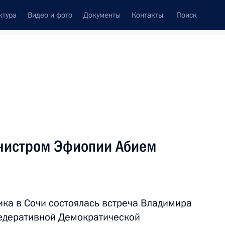
ктура
Видео и фото
Документы
Контакты
Поиск
венный Совет
Совет Безопасности
Комиссии и советы
леграммы
Сведения о Президенте
октябрь, 2019
ть следующие материалы
нистром Эфиопии Абием
т Будапешт
ика в Сочи состоялась встреча Владимира
едеративной Демократической