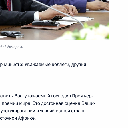
том Франции Эммануэлем
Абий Ахмедом.
 Совета Безопасности
9
-министр! Уважаемые коллеги, друзья!
ь
дравить Вас, уважаемый господин Премьер-
 премии мира. Это достойная оценка Ваших
ьной таможенной службы
4
 урегулировании и усилий вашей страны
сточной Африке.
асть, Ново-Огарёво