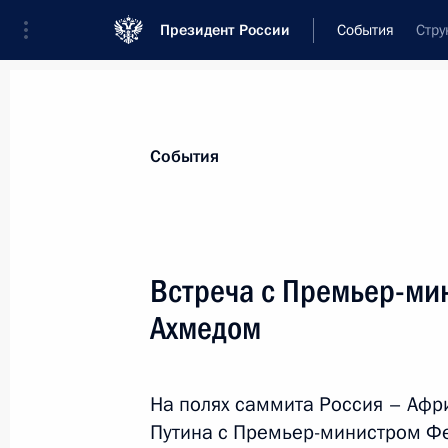
Президент России
События
Стру
Президент
Администрация
Государст
Новости
Стенограммы
Поездки
Те
События
Показа
Встреча с Премьер-ми
Ахмедом
30 октября Владимир Путин посети
29 октября 2019 года, 15:00
На полях саммита Россия – Афр
Путина с Премьер-министром Ф