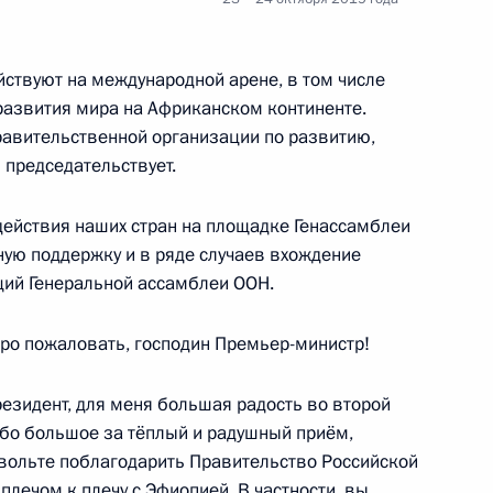
ствуют на международной арене, в том числе
 развития мира на Африканском континенте.
лем Кагаме
4
равительственной организации по развитию,
 председательствует.
ействия наших стран на площадке Генассамблеи
 Кениаттой
ую поддержку и в ряде случаев вхождение
4
ций Генеральной ассамблеи ООН.
бро пожаловать, господин Премьер-министр!
ау Мануэлом Гонсалвешем
3
Президент, для меня большая радость во второй
ибо большое за тёплый и радушный приём,
вольте поблагодарить Правительство Российской
 плечом к плечу с Эфиопией. В частности, вы