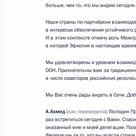
24 октября 2019 года, 20:15
Сочи
больше, чем то, что мы видим сегодня.
Наши страны по-партнёрски взаимодей
в интересах обеспечения устойчивого
Встреча с Президентом Руанды По
И в этом контексте отмечу роль Межп
24 октября 2019 года, 19:45
Сочи
в которой Эфиопия в настоящее время
Мы удовлетворены и уровнем взаимод
Встреча с Президентом Кении Ухуру
ООН. Признательны вам за традиционн
в число соавторов российских резолю
24 октября 2019 года, 19:15
Сочи
Мы Вас очень рады видеть в Сочи. До
Встреча с Президентом Анголы Жо
А.Ахмед
(
как переведено
): Господин 
Лоуренсу
раз встретиться сегодня с Вами. Спас
оказанный мне и моей делегации. Поз
24 октября 2019 года, 18:45
Сочи
Федерации за то, что вы всегда стоите