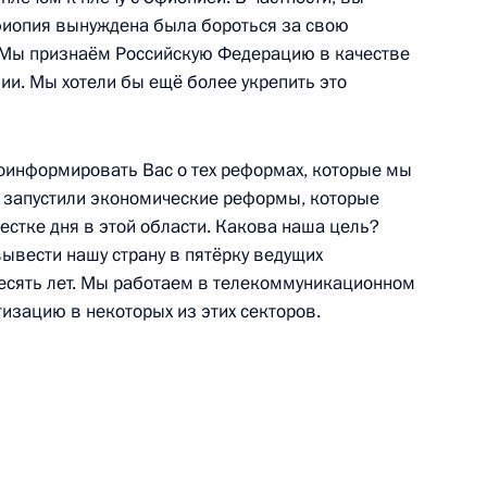
Эфиопия вынуждена была бороться за свою
. Мы признаём Российскую Федерацию в качестве
адером Бенсалахом
5
ии. Мы хотели бы ещё более укрепить это
роинформировать Вас о тех реформах, которые мы
 запустили экономические реформы, которые
ипта для прессы по итогам
1
14м
естке дня в этой области. Какова наша цель?
ывести нашу страну в пятёрку ведущих
есять лет. Мы работаем в телекоммуникационном
тизацию в некоторых из этих секторов.
:
18