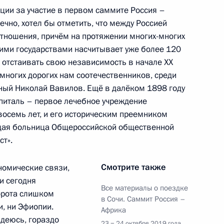
ции за участие в первом саммите Россия –
ечно, хотел бы отметить, что между Россией
тношения, причём на протяжении многих-многих
ими государствами насчитывает уже более 120
ьной Гвинеи Теодоро
5
 отстаивать свою независимость в начале XX
многих дорогих нам соотечественников, среди
ёный Николай Вавилов. Ещё в далёком 1898 году
спиталь – первое лечебное учреждение
восемь лет, и его историческим преемником
щая больница Общероссийской общественной
ти Президента Маврикия
4
ст».
Смотрите также
номические связи,
ии сегодня
Все материалы о поездке
орота слишком
в Сочи. Саммит Россия –
и, ни Эфиопии.
Африка
фой Конде
3
адеюсь, гораздо
23 − 24 октября 2019 года