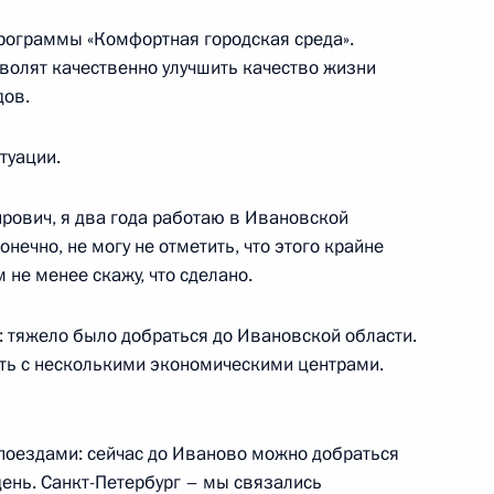
асть, Ново-Огарёво
программы «Комфортная городская среда».
зволят качественно улучшить качество жизни
дов.
том Франции Эммануэлем
туации.
ович, я два года работаю в Ивановской
конечно, не могу не отметить, что этого крайне
 не менее скажу, что сделано.
ком Президента
: тяжело было добраться до Ивановской области.
ть с несколькими экономическими центрами.
ёт переговоры с Президентом
поездами: сейчас до Иваново можно добраться
ном
 день. Санкт-Петербург – мы связались