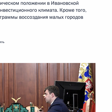
мическом положении в Ивановской
опии Абием Ахмедом
3
нвестиционного климата. Кроме того,
ограммы воссоздания малых городов
аге Готфридом Гейнгобом
6
мль
лом Рамафозой
6
ого форума Россия – Африка
8
17м