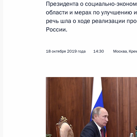
Президента о социально-эконо
Встреча с Премьер-министром Эфи
области и мерах по улучшению и
речь шла о ходе реализации пр
23 октября 2019 года, 13:20
Сочи
России.
Встреча с Президентом Намибии Х
18 октября 2019 года
14:30
Москва, Кре
23 октября 2019 года, 12:40
Сочи
Встреча с Президентом ЮАР Сири
23 октября 2019 года, 12:00
Сочи
Пленарное заседание экономическ
23 октября 2019 года, 11:45
Сочи