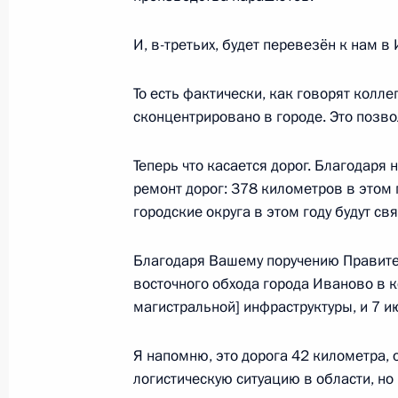
И, в-третьих, будет перевезён к нам 
19 октября 2019 года, суббота
То есть фактически, как говорят колле
Телефонный разговор с Федераль
сконцентрировано в городе. Это позво
Ангелой Меркель
Теперь что касается дорог. Благодаря
19 октября 2019 года, 19:15
ремонт дорог: 378 километров в этом 
городские округа в этом году будут с
18 октября 2019 года, пятница
Благодаря Вашему поручению Правите
восточного обхода города Иваново в 
Встреча с главой Ивановской обла
магистральной] инфраструктуры, и 7 и
Воскресенским
18 октября 2019 года, 14:30
Москва, Кремл
Я напомню, это дорога 42 километра, 
логистическую ситуацию в области, но 