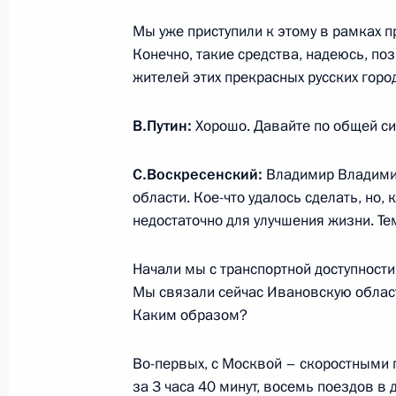
21 октября 2019 года, 19:45
Московская обл
Мы уже приступили к этому в рамках 
Конечно, такие средства, надеюсь, по
жителей этих прекрасных русских горо
Телефонный разговор с Президен
В.Путин:
Хорошо. Давайте по общей си
Макроном
21 октября 2019 года, 19:20
С.Воскресенский:
Владимир Владимир
области. Кое-что удалось сделать, но, 
недостаточно для улучшения жизни. Тем
Валерий Фадеев назначен советни
Начали мы с транспортной доступности
21 октября 2019 года, 17:00
Мы связали сейчас Ивановскую облас
Каким образом?
22 октября Владимир Путин провед
Во-первых, с Москвой – скоростными 
Турции Реджепом Тайипом Эрдога
за 3 часа 40 минут, восемь поездов в