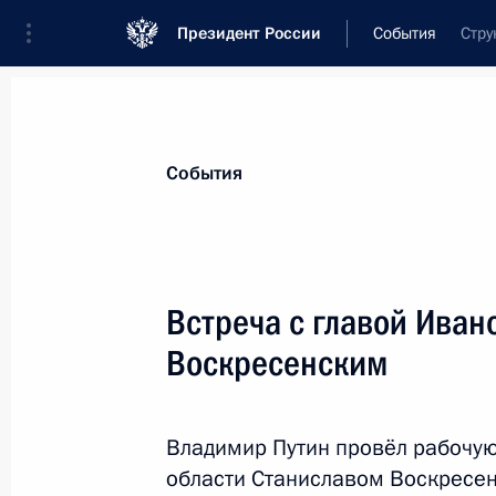
Президент России
События
Стру
Президент
Администрация
Государст
Новости
Стенограммы
Поездки
Те
События
Показа
Встреча с главой Иван
Воскресенским
Встреча с Президентом Центральн
Фостеном Арканжем Туадерой
23 октября 2019 года, 14:10
Сочи
Владимир Путин провёл рабочую
области Станиславом Воскресен