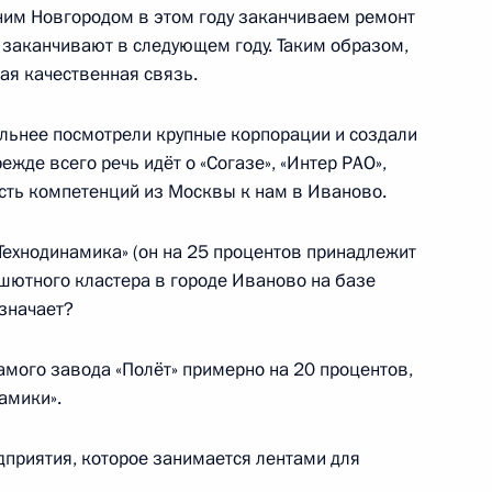
им Новгородом в этом году заканчиваем ремонт
 заканчивают в следующем году. Таким образом,
ая качественная связь.
 Президенту о мерах
тельнее посмотрели крупные корпорации и создали
шения каскада дамб
ежде всего речь идёт о «Согазе», «Интер РАО»,
асть компетенций из Москвы к нам в Иваново.
Технодинамика» (он на 25 процентов принадлежит
инистром Израиля
ашютного кластера в городе Иваново на базе
означает?
амого завода «Полёт» примерно на 20 процентов,
амики».
тву ТАСС
дприятия, которое занимается лентами для