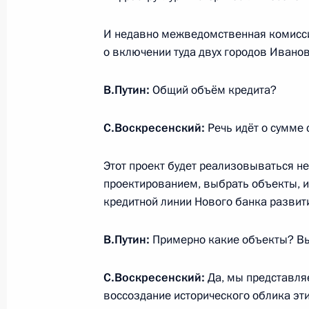
И недавно межведомственная комисси
о включении туда двух городов Иванов
Российско-турецкие переговоры
22 октября 2019 года, 19:50
Сочи
В.Путин:
Общий объём кредита?
С.Воскресенский:
Речь идёт о сумме
Рабочая встреча с Заместителем П
Этот проект будет реализовываться не
Татьяной Голиковой
проектированием, выбрать объекты, и 
22 октября 2019 года, 08:50
Москва, Кремл
кредитной линии Нового банка развит
В.Путин:
Примерно какие объекты? Вы
21 октября 2019 года, понедельни
С.Воскресенский:
Да, мы представляе
Рабочая встреча с Заместителем П
воссоздание исторического облика эти
Ольгой Голодец