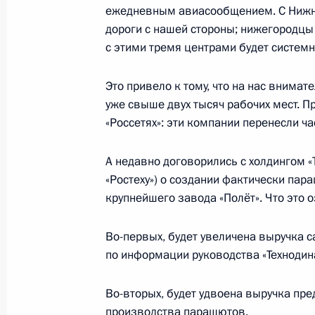
21 октября 2019 года, 16:30
ежедневным авиасообщением. С Нижн
дороги с нашей стороны; нижегородцы
с этими тремя центрами будет системн
Глава Красноярского края доложил
Это привело к тому, что на нас внима
по ликвидации последствий разру
уже свыше двух тысяч рабочих мест. Пр
21 октября 2019 года, 14:30
«Россетях»: эти компании перенесли ч
А недавно договорились с холдингом «
Телефонный разговор с Премьер-м
«Ростеху») о создании фактически пар
Биньямином Нетаньяху
крупнейшего завода «Полёт». Что это 
21 октября 2019 года, 12:20
Во-первых, будет увеличена выручка с
по информации руководства «Технодин
Интервью информационному агентс
Во-вторых, будет удвоена выручка пре
производства парашютов.
21 октября 2019 года, 00:15