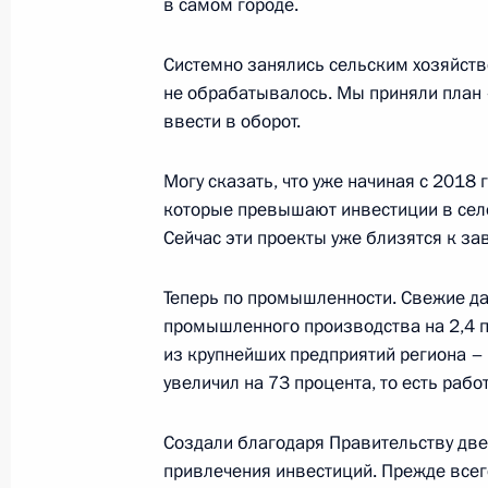
в самом городе.
17 октября 2019 года, четверг
Системно занялись сельским хозяйств
Встреча с мастерами, молодыми вы
не обрабатывалось. Мы приняли план 
ВГИКа
ввести в оборот.
17 октября 2019 года, 17:45
Москва
Могу сказать, что уже начиная с 2018 
которые превышают инвестиции в село
Сейчас эти проекты уже близятся к за
Владимир Путин посетил ВГИК
17 октября 2019 года, 16:30
Москва
Теперь по промышленности. Свежие дан
промышленного производства на 2,4 п
из крупнейших предприятий региона – 
Военные учения «Гром-2019»
увеличил на 73 процента, то есть рабо
17 октября 2019 года, 15:30
Москва
Создали благодаря Правительству дв
привлечения инвестиций. Прежде всего