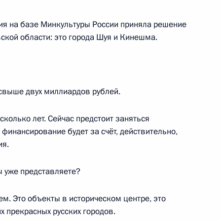
я на базе Минкультуры России приняла решение
ской области: это города Шуя и Кинешма.
9
 свыше двух миллиардов рублей.
редседателя Правительства
3
сколько лет. Сейчас предстоит заняться
финансирование будет за счёт, действительно,
ь
ия.
 уже представляете?
к
м. Это объекты в историческом центре, это
редседателя Правительства
4
х прекрасных русских городов.