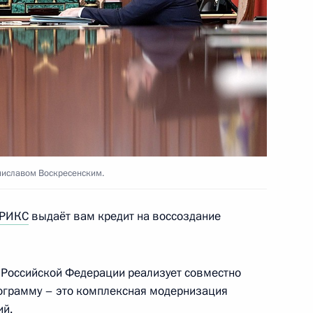
ельфаттахом Сиси
5
ниславом Воскресенским.
том Сирии Башаром Асадом
РИКС
выдаёт вам кредит на воссоздание
ссийско-турецких
9
18м
 Российской Федерации реализует совместно
ограмму – это комплексная модернизация
ий.