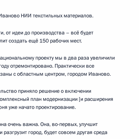
в Иваново НИИ текстильных материалов.
ги, от идеи до производства – всё будет
ным канцлером Германии
лит создать ещё 150 рабочих мест.
 национальному проекту мы в два раза увеличили
году отремонтировано. Практически все
вязаны с областным центром, городом Иваново.
льство приняло решение о включении
комплексный план модернизации [и расширения
сти Станиславом
4
юня уже начато проектирование.
ь
она очень важна. Она, во-первых, улучшит
и разгрузит город, будет совсем другая среда