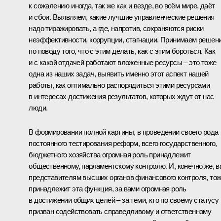
к сожалению иногда, так же как и везде, во всём мире, даёт
и сбои. Выявляем, какие лучшие управленческие решения
надо тиражировать, а где, напротив, сохраняются риски
неэффективности, коррупции, стагнации. Принимаем решен
по поводу того, что с этим делать, как с этим бороться. Как
и с какой отдачей работают вложенные ресурсы – это тоже
одна из наших задач, выявить именно этот аспект нашей
работы, как оптимально распорядиться этими ресурсами
в интересах достижения результатов, которых ждут от нас
люди.
В формировании полной картины, в проведении своего рода
постоянного тестирования реформ, всего государственного,
бюджетного хозяйства огромная роль принадлежит
общественному, парламентскому контролю. И, конечно же, в
представителям высших органов финансового контроля, то
принадлежит эта функция, за вами огромная роль
в достижении общих целей – за теми, кто по своему статусу
призван содействовать справедливому и ответственному