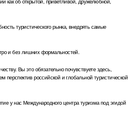
ии как об открытой, приветливой, дружелюбной,
ность туристического рынка, внедрять самые
стро и без лишних формальностей.
ству. Вы это обязательно почувствуете здесь,
ием перспектив российской и глобальной туристической
ытие у нас Международного центра туризма под эгидой